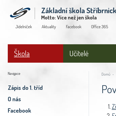
Základní škola Stříbrnic
Motto: Více než jen škola
Jídelníček
Aktuality
Facebook
Office 365
Škola
Učitelé
Navigace
Domů
Pov
Zápis do 1. tříd
O nás
Zř
Facebook
E