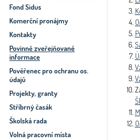
Fond Sidus
K
Komerční pronájmy
O
P
Kontakty
S
Povinně zveřejňované
Ú
informace
V
Pověřenec pro ochranu os.
V
údajů
Z
Projekty, granty
Š
Stříbrný časák
M
Školská rada
O
Volná pracovní místa