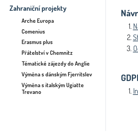
Zahraniční projekty
Návr
Arche Europa
N
Comenius
S
Erasmus plus
O
Přátelství v Chemnitz
Tématické zájezdy do Anglie
Výměna s dánským Fjerritslev
GDP
Výměna s italským Ugiatte
I
Trevano