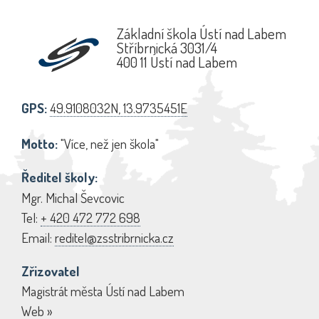
Základní škola Ústí nad Labem
Stříbrnická 3031/4
400 11 Ústí nad Labem
GPS:
49.9108032N, 13.9735451E
Motto:
"Více, než jen škola"
Ředitel školy:
Mgr. Michal Ševcovic
Tel:
+ 420 472 772 698
Email:
reditel@zsstribrnicka.cz
Zřizovatel
Magistrát města Ústí nad Labem
Web »