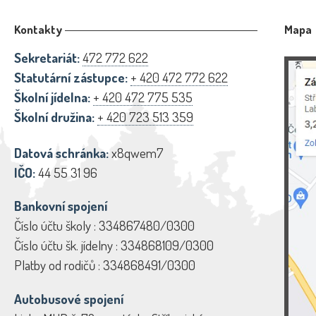
Kontakty
Mapa
Sekretariát:
472 772 622
Statutární zástupce:
+ 420 472 772 622
Školní jídelna:
+ 420 472 775 535
Školní družina:
+ 420 723 513 359
Datová schránka:
x8qwem7
IČO:
44 55 31 96
Bankovní spojení
Číslo účtu školy : 334867480/0300
Číslo účtu šk. jídelny : 334868109/0300
Platby od rodičů : 334868491/0300
Autobusové spojení