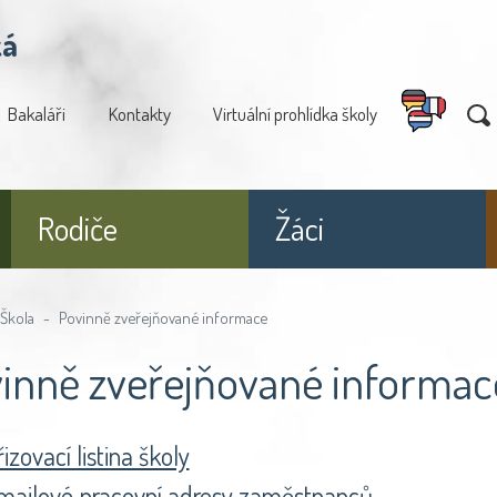
ká
Bakaláři
Kontakty
Virtuální prohlídka školy
Rodiče
Žáci
Škola
Povinně zveřejňované informace
inně zveřejňované informac
izovací listina školy
mailové pracovní adresy zaměstnanců