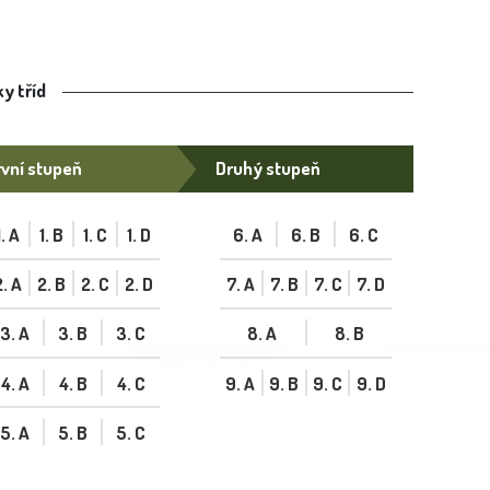
y tříd
vní stupeň
Druhý stupeň
1. A
1. B
1. C
1. D
6. A
6. B
6. C
2. A
2. B
2. C
2. D
7. A
7. B
7. C
7. D
3. A
3. B
3. C
8. A
8. B
4. A
4. B
4. C
9. A
9. B
9. C
9. D
5. A
5. B
5. C