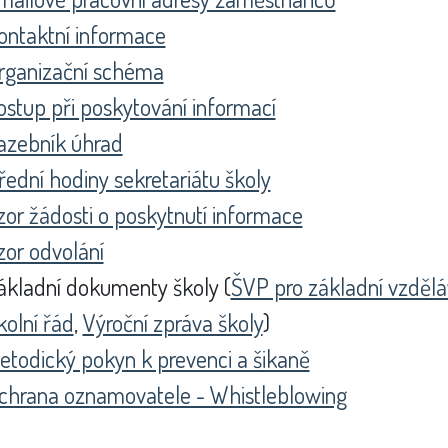
ontaktní informace
rganizační schéma
ostup při poskytování informací
azebník úhrad
řední hodiny sekretariátu školy
zor žádosti o poskytnutí informace
zor odvolání
ákladní dokumenty školy (
ŠVP pro základní vzdělá
kolní řád
,
Výroční zpráva školy
)
etodický pokyn k prevenci a šikaně
chrana oznamovatele - Whistleblowing