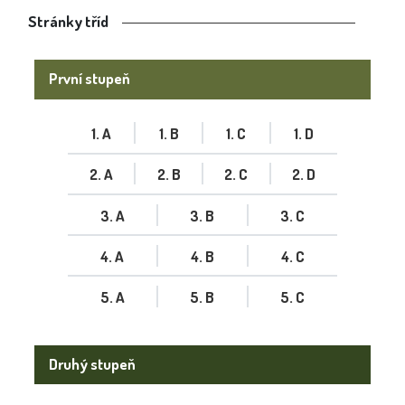
Stránky tříd
První stupeň
1. A
1. B
1. C
1. D
2. A
2. B
2. C
2. D
3. A
3. B
3. C
4. A
4. B
4. C
5. A
5. B
5. C
Druhý stupeň