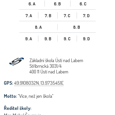
6. A
6. B
6. C
7. A
7. B
7. C
7. D
8. A
8. B
9. A
9. B
9. C
9. D
Základní škola Ústí nad Labem
Stříbrnická 3031/4
400 11 Ústí nad Labem
GPS:
49.9108032N, 13.9735451E
Motto:
"Více, než jen škola"
Ředitel školy: