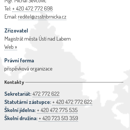
Mgr. Michal Ševcovic
Tel:
+ 420 472 772 698
Email:
reditel@zsstribrnicka.cz
Zřizovatel
Magistrát města Ústí nad Labem
Web »
Právní forma
příspěvková organizace
Kontakty
Sekretariát:
472 772 622
Statutární zástupce:
+ 420 472 772 622
Školní jídelna:
+ 420 472 775 535
Školní družina:
+ 420 723 513 359