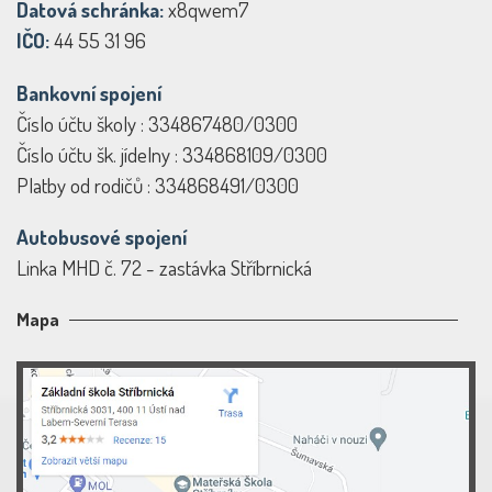
Datová schránka:
x8qwem7
IČO:
44 55 31 96
Bankovní spojení
Číslo účtu školy : 334867480/0300
Číslo účtu šk. jídelny : 334868109/0300
Platby od rodičů : 334868491/0300
Autobusové spojení
Linka MHD č. 72 - zastávka Stříbrnická
Mapa