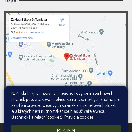
Naše škola zpracovává v souvislosti s využitím webových
stránek pouze taková cookies, která jsou nezbytně nutná pro
zajištění provozu webových stránek a internetových služeb,
a u kterých není nutno získat souhlas uživatele webu
(technické a relační cookies).
Pravidla cookies
ROZUMÍM
Všechna práva vyhrazena. Copyright ©
Web školy