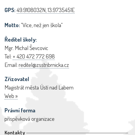
GPS:
49.9108032N, 13.9735451E
Motto:
"Více, než jen škola"
Ředitel školy:
Mgr. Michal Ševcovic
Tel:
+ 420 472 772 698
Email:
reditel@zsstribrnicka.cz
Zřizovatel
Magistrát města Ústí nad Labem
Web »
Právní forma
příspěvková organizace
Kontakty