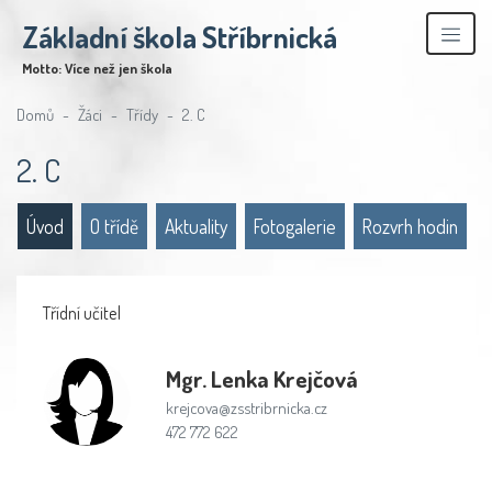
Základní škola Stříbrnická
Motto: Více než jen škola
Domů
Žáci
Třídy
2. C
2. C
Úvod
O třídě
Aktuality
Fotogalerie
Rozvrh hodin
Třídní učitel
Mgr.
Lenka Krejčová
krejcova@zsstribrnicka.cz
472 772 622