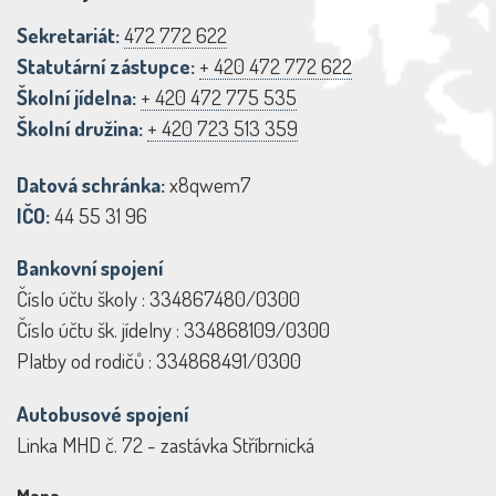
Sekretariát:
472 772 622
Statutární zástupce:
+ 420 472 772 622
Školní jídelna:
+ 420 472 775 535
Školní družina:
+ 420 723 513 359
Datová schránka:
x8qwem7
IČO:
44 55 31 96
Bankovní spojení
Číslo účtu školy : 334867480/0300
Číslo účtu šk. jídelny : 334868109/0300
Platby od rodičů : 334868491/0300
Autobusové spojení
Linka MHD č. 72 - zastávka Stříbrnická
Mapa