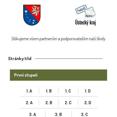
Děkujeme všem partnerům a podporovatelům naší školy
Stránky tříd
První stupeň
1. A
1. B
1. C
1. D
2. A
2. B
2. C
2. D
3. A
3. B
3. C