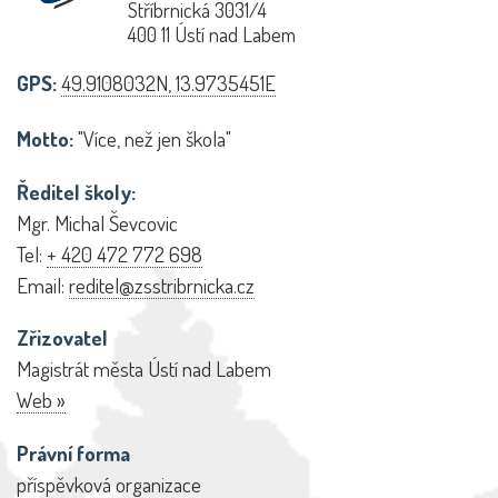
Stříbrnická 3031/4
400 11 Ústí nad Labem
GPS:
49.9108032N, 13.9735451E
Motto:
"Více, než jen škola"
Ředitel školy:
Mgr. Michal Ševcovic
Tel:
+ 420 472 772 698
Email:
reditel@zsstribrnicka.cz
Zřizovatel
Magistrát města Ústí nad Labem
Web »
Právní forma
příspěvková organizace