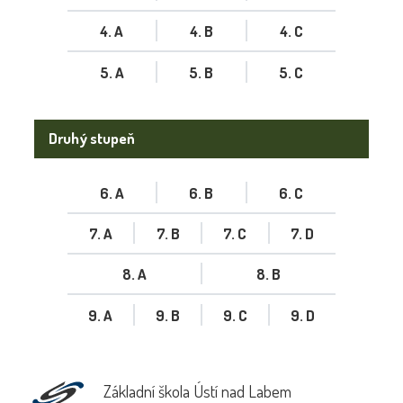
4. A
4. B
4. C
5. A
5. B
5. C
Druhý stupeň
6. A
6. B
6. C
7. A
7. B
7. C
7. D
8. A
8. B
9. A
9. B
9. C
9. D
Základní škola Ústí nad Labem