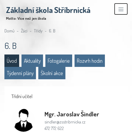
Základní škola Stříbrnická
Motto: Více než jen škola
Domů
Žáci
Třídy
6. B
6. B
Úvod
Aktuality
Fotogalerie
Rozvrh hodin
Týdenní plány
Školní akce
Třídní učitel
Mgr.
Jaroslav Šindler
sindler@zsstribrnicka.cz
472 772 622