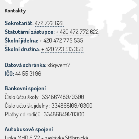
Kontakty
Sekretariát:
472 772 622
Statutární zástupce:
+ 420 472 772 622
Školní jídelna:
+ 420 472 775 535
Školní družina:
+ 420 723 513 359
Datová schránka:
x8qwem7
IČO:
44 55 31 96
Bankovní spojení
Číslo účtu školy : 334867480/0300
Číslo účtu šk. jídelny : 334868109/0300
Platby od rodičů : 334868491/0300
Autobusové spojení
Linka MHD č. 72 - zastávka Stříbrnická