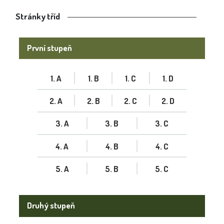
Stránky tříd
První stupeň
1. A
1. B
1. C
1. D
2. A
2. B
2. C
2. D
3. A
3. B
3. C
4. A
4. B
4. C
5. A
5. B
5. C
Druhý stupeň