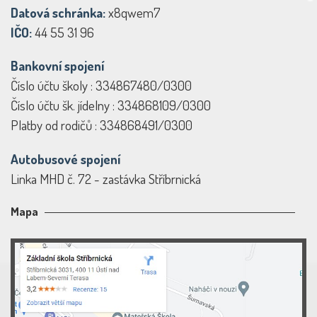
Datová schránka:
x8qwem7
IČO:
44 55 31 96
Bankovní spojení
Číslo účtu školy : 334867480/0300
Číslo účtu šk. jídelny : 334868109/0300
Platby od rodičů : 334868491/0300
Autobusové spojení
Linka MHD č. 72 - zastávka Stříbrnická
Mapa