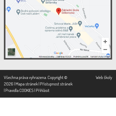
Všechna práva vyhrazena. Copyright ©
Web školy
2026 |
Mapa stránek
|
Přístupnost stránek
|
Pravidla COOKIES
|
Přihlásit