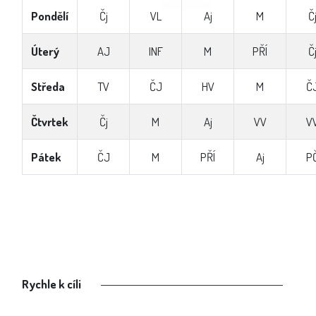
Pondělí
Čj
VL
Aj
M
Č
Úterý
AJ
INF
M
PŘÍ
Č
Středa
TV
ČJ
HV
M
Č
Čtvrtek
Čj
M
Aj
VV
V
Pátek
ČJ
M
PŘÍ
Aj
P
Rychle k cíli