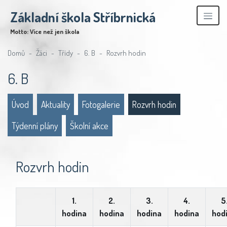
Základní škola Stříbrnická
Motto: Více než jen škola
Domů
Žáci
Třídy
6. B
Rozvrh hodin
6. B
Úvod
Aktuality
Fotogalerie
Rozvrh hodin
Týdenní plány
Školní akce
Rozvrh hodin
1.
2.
3.
4.
5
hodina
hodina
hodina
hodina
hod