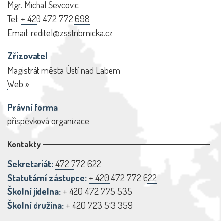
Mgr. Michal Ševcovic
Tel:
+ 420 472 772 698
Email:
reditel@zsstribrnicka.cz
Zřizovatel
Magistrát města Ústí nad Labem
Web »
Právní forma
příspěvková organizace
Kontakty
Sekretariát:
472 772 622
Statutární zástupce:
+ 420 472 772 622
Školní jídelna:
+ 420 472 775 535
Školní družina:
+ 420 723 513 359