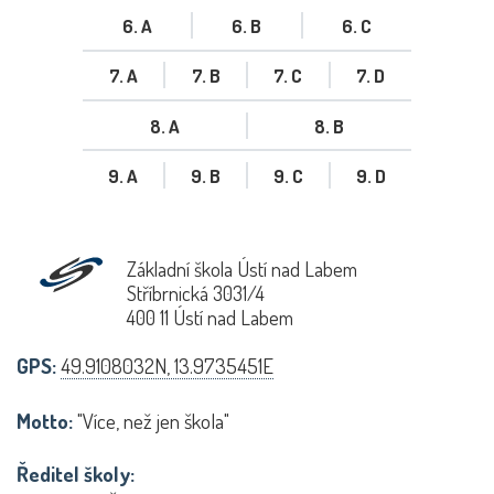
6. A
6. B
6. C
7. A
7. B
7. C
7. D
8. A
8. B
9. A
9. B
9. C
9. D
Základní škola Ústí nad Labem
Stříbrnická 3031/4
400 11 Ústí nad Labem
GPS:
49.9108032N, 13.9735451E
Motto:
"Více, než jen škola"
Ředitel školy: