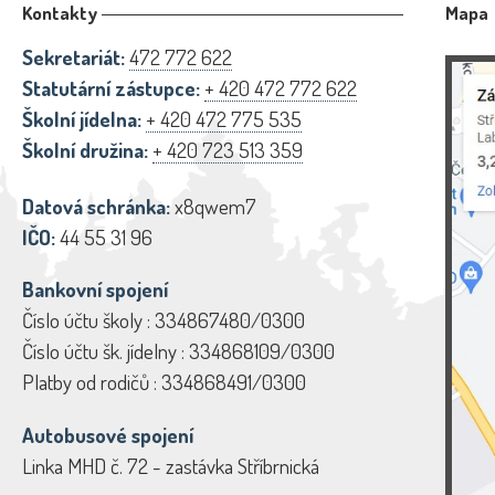
Kontakty
Mapa
Sekretariát:
472 772 622
Statutární zástupce:
+ 420 472 772 622
Školní jídelna:
+ 420 472 775 535
Školní družina:
+ 420 723 513 359
Datová schránka:
x8qwem7
IČO:
44 55 31 96
Bankovní spojení
Číslo účtu školy : 334867480/0300
Číslo účtu šk. jídelny : 334868109/0300
Platby od rodičů : 334868491/0300
Autobusové spojení
Linka MHD č. 72 - zastávka Stříbrnická