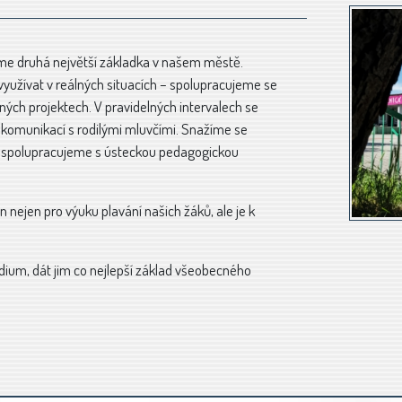
jsme druhá největší základka v našem městě.
yužívat v reálných situacích – spolupracujeme se
ných projektech. V pravidelných intervalech se
 komunikací s rodilými mluvčími. Snažíme se
é spolupracujeme s ústeckou pedagogickou
n nejen pro výuku plavání našich žáků, ale je k
udium, dát jim co nejlepší základ všeobecného