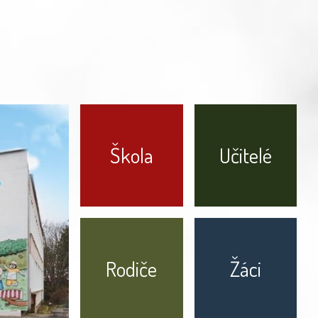
Škola
Učitelé
Rodiče
Žáci