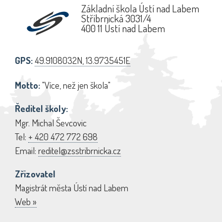
Základní škola Ústí nad Labem
Stříbrnická 3031/4
400 11 Ústí nad Labem
GPS:
49.9108032N, 13.9735451E
Motto:
"Více, než jen škola"
Ředitel školy:
Mgr. Michal Ševcovic
Tel:
+ 420 472 772 698
Email:
reditel@zsstribrnicka.cz
Zřizovatel
Magistrát města Ústí nad Labem
Web »