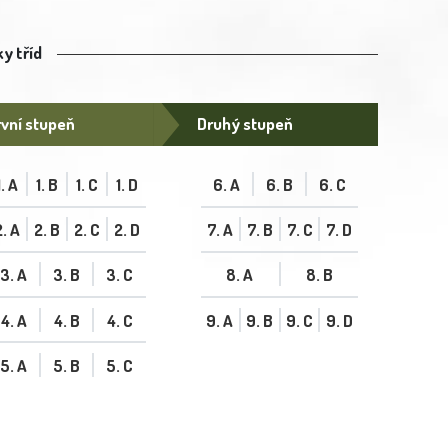
y tříd
vní stupeň
Druhý stupeň
1. A
1. B
1. C
1. D
6. A
6. B
6. C
2. A
2. B
2. C
2. D
7. A
7. B
7. C
7. D
3. A
3. B
3. C
8. A
8. B
4. A
4. B
4. C
9. A
9. B
9. C
9. D
5. A
5. B
5. C