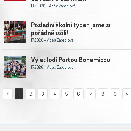
13.7.2026 – Adéla Zapadlová
Poslední školní týden jsme si
pořádně užili!
1.7.2026 – Adéla Zapadlová
Výlet lodí Portou Bohemicou
1.7.2026 – Adéla Zapadlová
«
1
2
3
4
5
6
7
8
9
»