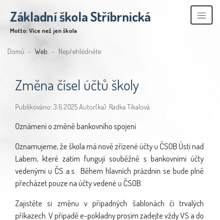
Základní škola Stříbrnická
Motto: Více než jen škola
Domů
Web
Nepřehlédněte
Změna čísel účtů školy
Publikováno: 3.6.2025 Autor(ka): Radka Tíkalová
Oznámení o změně bankovního spojení
Oznamujeme, že škola má nově zřízené účty u ČSOB Ústí nad
Labem, které zatím fungují souběžně s bankovními účty
vedenými u ČS a.s. Během hlavních prázdnin se bude plně
přecházet pouze na účty vedené u ČSOB.
Zajistěte si změnu v případných šablonách či trvalých
příkazech. V případě e-pokladny prosím zadejte vždy VS a do