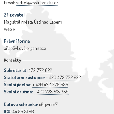
Email:
reditel@zsstribrnicka.cz
Zřizovatel
Magistrát města Ústí nad Labem
Web »
Právní forma
příspěvková organizace
Kontakty
Sekretariát:
472 772 622
Statutární zástupce:
+ 420 472 772 622
Školní jídelna:
+ 420 472 775 535
Školní družina:
+ 420 723 513 359
Datová schránka:
x8qwem7
IČO:
44 55 31 96