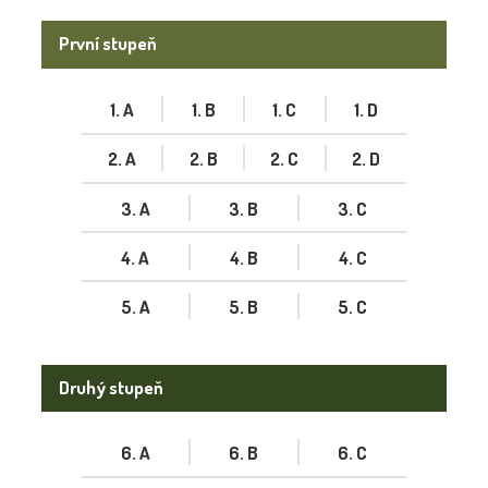
První stupeň
1. A
1. B
1. C
1. D
2. A
2. B
2. C
2. D
3. A
3. B
3. C
4. A
4. B
4. C
5. A
5. B
5. C
Druhý stupeň
6. A
6. B
6. C