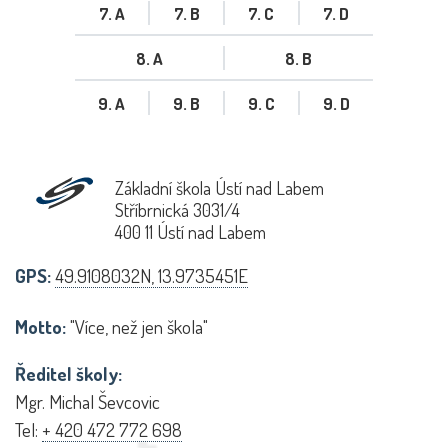
7. A
7. B
7. C
7. D
8. A
8. B
9. A
9. B
9. C
9. D
Základní škola Ústí nad Labem
Stříbrnická 3031/4
400 11 Ústí nad Labem
GPS:
49.9108032N, 13.9735451E
Motto:
"Více, než jen škola"
Ředitel školy:
Mgr. Michal Ševcovic
Tel:
+ 420 472 772 698