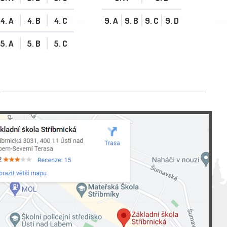
4. A
4. B
4. C
9. A
9. B
9. C
9. D
5. A
5. B
5. C