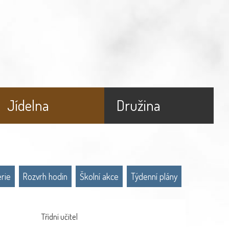
Jídelna
Družina
erie
Rozvrh hodin
Školní akce
Týdenní plány
Třídní učitel