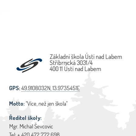
Základní škola Ústí nad Labem
Stříbrnická 3031/4
400 11 Ústí nad Labem
GPS:
49.9108032N, 13.9735451E
Motto:
"Více, než jen škola"
Ředitel školy:
Mgr. Michal Ševcovic
Tel:
+ 420 472 772 698