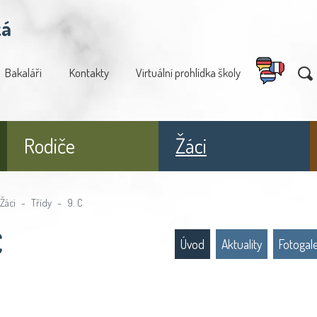
ká
Bakaláři
Kontakty
Virtuální prohlídka školy
Rodiče
Žáci
Žáci
Třídy
9. C
C
Úvod
Aktuality
Fotogal