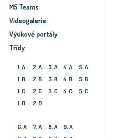
MS Teams
Videogalerie
Výukové portály
Třídy
První stupeň
1. A
2. A
3. A
4. A
5. A
1. B
2. B
3. B
4. B
5. B
1. C
2. C
3. C
4. C
5. C
1. D
2. D
Druhý stupeň
6. A
7. A
8. A
9. A