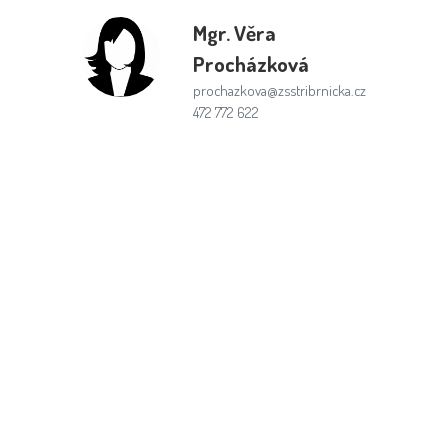
Mgr.
Věra
Procházková
prochazkova@zsstribrnicka.cz
472 772 622