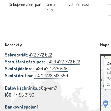
Děkujeme všem partnerům a podporovatelům naší
školy
Kontakty
Mapa
Sekretariát:
472 772 622
Statutární zástupce:
+ 420 472 772 622
Školní jídelna:
+ 420 472 775 535
Školní družina:
+ 420 723 513 359
Datová schránka:
x8qwem7
IČO:
44 55 31 96
Bankovní spojení