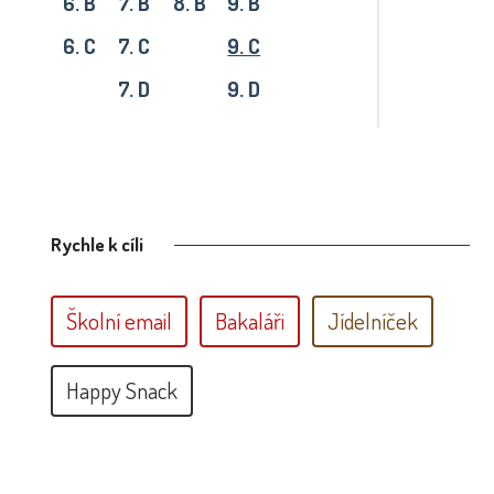
6. B
7. B
8. B
9. B
6. C
7. C
9. C
7. D
9. D
Rychle k cíli
Školní email
Bakaláři
Jídelníček
Happy Snack