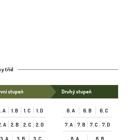
y tříd
vní stupeň
Druhý stupeň
1. A
1. B
1. C
1. D
6. A
6. B
6. C
2. A
2. B
2. C
2. D
7. A
7. B
7. C
7. D
3. A
3. B
3. C
8. A
8. B