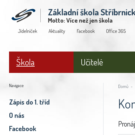
Základní škola Stříbrnic
Motto: Více než jen škola
Jídelníček
Aktuality
Facebook
Office 365
Škola
Učitelé
Navigace
Domů
Kom
Zápis do 1. tříd
O nás
Pronáj
Facebook