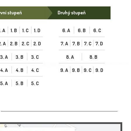
vní stupeň
Druhý stupeň
1. A
1. B
1. C
1. D
6. A
6. B
6. C
2. A
2. B
2. C
2. D
7. A
7. B
7. C
7. D
3. A
3. B
3. C
8. A
8. B
4. A
4. B
4. C
9. A
9. B
9. C
9. D
5. A
5. B
5. C