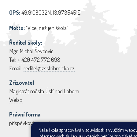
GPS:
49.9108032N, 13.9735451E
Motto:
"Více, než jen škola"
Ředitel školy:
Mgr. Michal Ševcovic
Tel:
+ 420 472 772 698
Email:
reditel@zsstribrnicka.cz
Zřizovatel
Magistrát města Ústí nad Labem
Web »
Právní forma
příspěvková organizace
Naše škola zpracovává v souvislosti s využitím webo
internetových služeb, a u kterých není nutno získat s