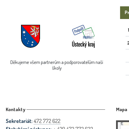
Pr
Děkujeme všem partnerům a podporovatelům naší
školy
Kontakty
Mapa
Sekretariát:
472 772 622
Statutární zástupce:
+ 420 472 772 622