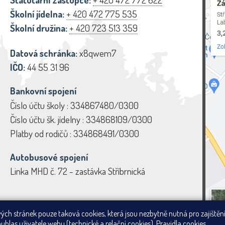
Školní jídelna:
+ 420 472 775 535
Školní družina:
+ 420 723 513 359
Datová schránka:
x8qwem7
IČO:
44 55 31 96
Bankovní spojení
Číslo účtu školy : 334867480/0300
Číslo účtu šk. jídelny : 334868109/0300
Platby od rodičů : 334868491/0300
Autobusové spojení
Linka MHD č. 72 - zastávka Stříbrnická
vých stránek pouze taková cookies, která jsou nezbytně nutná pro zajiště
ouhlas uživatele webu (technické a relační cookies).
Pravidla cookies