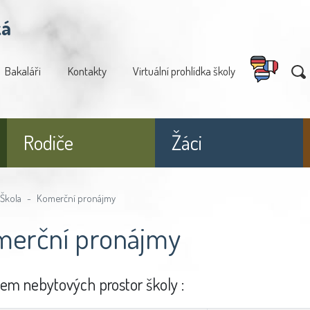
ká
Bakaláři
Kontakty
Virtuální prohlídka školy
Rodiče
Žáci
Škola
Komerční pronájmy
erční pronájmy
em nebytových prostor školy :