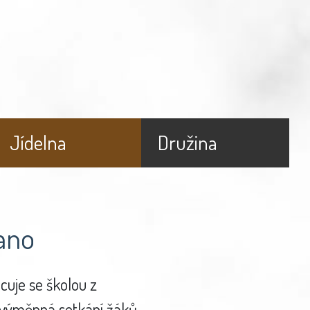
Jídelna
Družina
ano
cuje se školou z
o výměnná setkání žáků