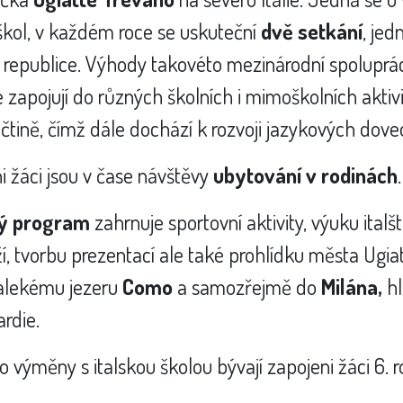
kol, v každém roce se uskuteční
dvě setkání
, jed
republice. Výhody takovéto mezinárodní spoluprác
e zapojují do různých školních i mimoškolních aktiv
ičtině, čímž dále dochází k rozvoji jazykových dove
i žáci jsou v čase návštěvy
ubytování v rodinách
.
ý program
zahrnuje sportovní aktivity, výuku italš
í, tvorbu prezentací ale také prohlídku města Ugia
alekému jezeru
Como
a samozřejmě do
Milána,
hl
rdie.
o výměny s italskou školou bývají zapojeni žáci 6. r