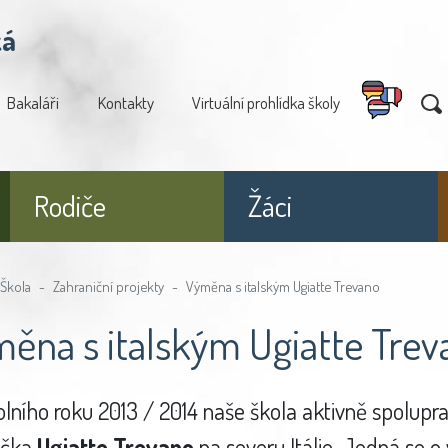
ká
Bakaláři
Kontakty
Virtuální prohlídka školy
Rodiče
Žáci
Škola
Zahraniční projekty
Výměna s italským Ugiatte Trevano
ěna s italským Ugiatte Trev
lního roku 2013 / 2014 naše škola aktivně spolupra
ečka
Ugiatte Trevano
na severu Itálie. Jedná se 