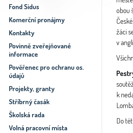
Fond Sidus
obou š
Komerční pronájmy
České 
žáci s
Kontakty
v angl
Povinně zveřejňované
informace
Všichn
Pověřenec pro ochranu os.
Pestr
údajů
soutěž
Projekty, granty
k ned
Stříbrný časák
Lomba
Školská rada
Do tét
Volná pracovní místa