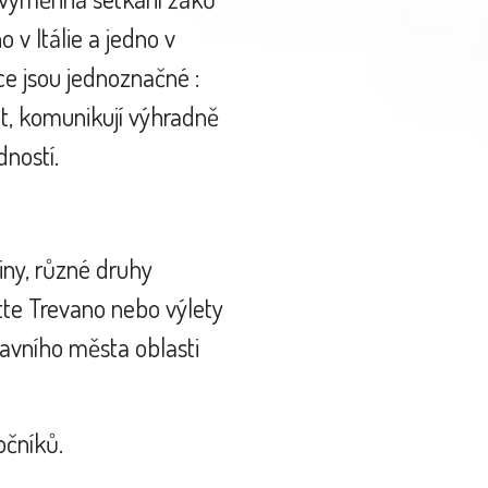
no v Itálie a jedno v
e jsou jednoznačné :
it, komunikují výhradně
dností.
tiny, různé druhy
tte Trevano nebo výlety
avního města oblasti
očníků.