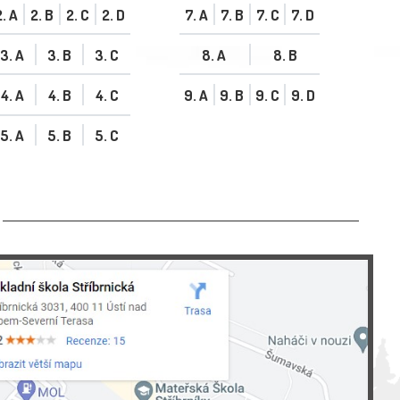
2. A
2. B
2. C
2. D
7. A
7. B
7. C
7. D
3. A
3. B
3. C
8. A
8. B
4. A
4. B
4. C
9. A
9. B
9. C
9. D
5. A
5. B
5. C