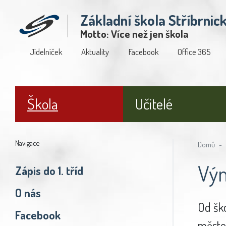
Základní škola Stříbrnic
Motto: Více než jen škola
Jídelníček
Aktuality
Facebook
Office 365
Škola
Učitelé
Navigace
Domů
Vým
Zápis do 1. tříd
O nás
Od ško
Facebook
měst