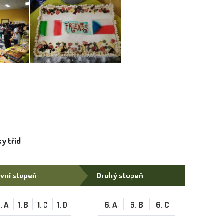
y tříd
vní stupeň
Druhý stupeň
1. A
1. B
1. C
1. D
6. A
6. B
6. C