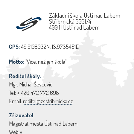
Základní škola Ústí nad Labem
Stříbrnická 3031/4
400 11 Ústí nad Labem
GPS:
49.9108032N, 13.9735451E
Motto:
"Více, než jen škola"
Ředitel školy:
Mgr. Michal Ševcovic
Tel:
+ 420 472 772 698
Email:
reditel@zsstribrnicka.cz
Zřizovatel
Magistrát města Ústí nad Labem
Web »