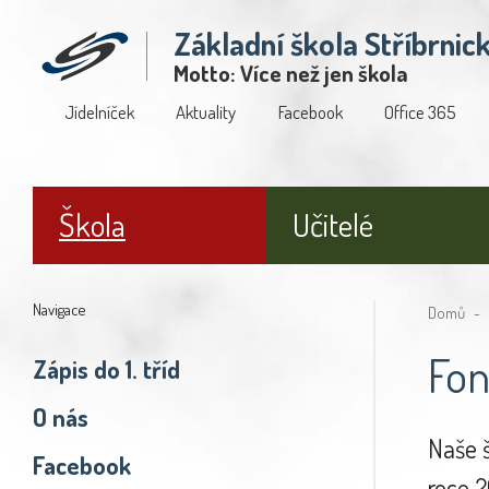
Základní škola Stříbrnic
Motto: Více než jen škola
Jídelníček
Aktuality
Facebook
Office 365
Škola
Učitelé
Navigace
Domů
Fon
Zápis do 1. tříd
O nás
Naše š
Facebook
roce 2