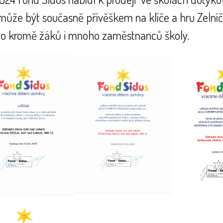
může být současně přívěškem na klíče a hru Zelníčk
ilo kromě žáků i mnoho zaměstnanců školy.