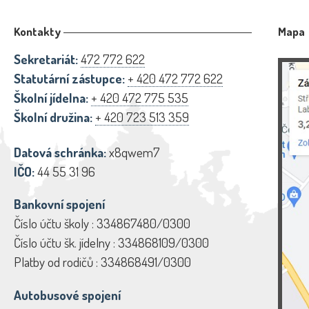
Kontakty
Mapa
Sekretariát:
472 772 622
Statutární zástupce:
+ 420 472 772 622
Školní jídelna:
+ 420 472 775 535
Školní družina:
+ 420 723 513 359
Datová schránka:
x8qwem7
IČO:
44 55 31 96
Bankovní spojení
Číslo účtu školy : 334867480/0300
Číslo účtu šk. jídelny : 334868109/0300
Platby od rodičů : 334868491/0300
Autobusové spojení