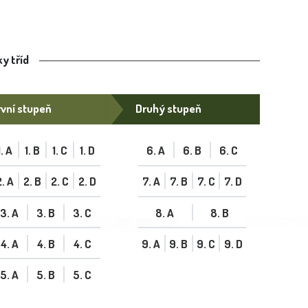
y tříd
vní stupeň
Druhý stupeň
1. A
1. B
1. C
1. D
6. A
6. B
6. C
2. A
2. B
2. C
2. D
7. A
7. B
7. C
7. D
3. A
3. B
3. C
8. A
8. B
4. A
4. B
4. C
9. A
9. B
9. C
9. D
5. A
5. B
5. C