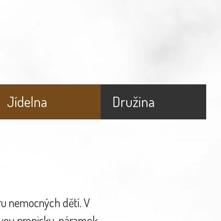
Jídelna
Družina
oru nemocných dětí. V
vou propisku, náramek,