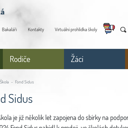
ká
Bakaláři
Kontakty
Virtuální prohlídka školy
Rodiče
Žáci
Škola
Fond Sidus
d Sidus
kola je již několik let zapojena do sbírky na podp
024 Fond Sidus nabídl k prodeji ve školách dotyko