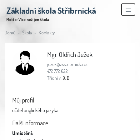
Základní škola Stříbrnická
Motto: Více než jen škola
Domů
Škola
Kontakty
Mgr. Oldřich Ježek
jezek@zsstribrnicka.cz
472 772 622
Třídní v:
9. B
Můj profil
učitel anglického jazyka
Další informace
Umístění: