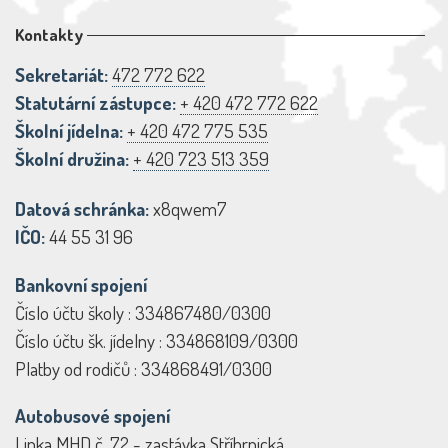
Kontakty
Sekretariát:
472 772 622
Statutární zástupce:
+ 420 472 772 622
Školní jídelna:
+ 420 472 775 535
Školní družina:
+ 420 723 513 359
Datová schránka:
x8qwem7
IČO:
44 55 31 96
Bankovní spojení
Číslo účtu školy : 334867480/0300
Číslo účtu šk. jídelny : 334868109/0300
Platby od rodičů : 334868491/0300
Autobusové spojení
Linka MHD č. 72 - zastávka Stříbrnická