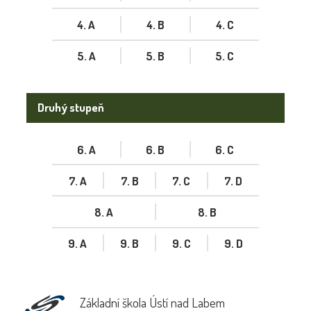
4. A
4. B
4. C
5. A
5. B
5. C
Druhý stupeň
6. A
6. B
6. C
7. A
7. B
7. C
7. D
8. A
8. B
9. A
9. B
9. C
9. D
Základní škola Ústí nad Labem