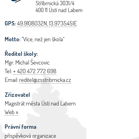
Stříbrnická 3031/4
400 11 Ústí nad Labem
GPS:
49.9108032N, 13.9735451E
Motto:
"Více, než jen škola"
Ředitel školy:
Mgr. Michal Ševcovic
Tel:
+ 420 472 772 698
Email:
reditel@zsstribrnicka.cz
Zřizovatel
Magistrát města Ústí nad Labem
Web »
Právní forma
příspěvková organizace