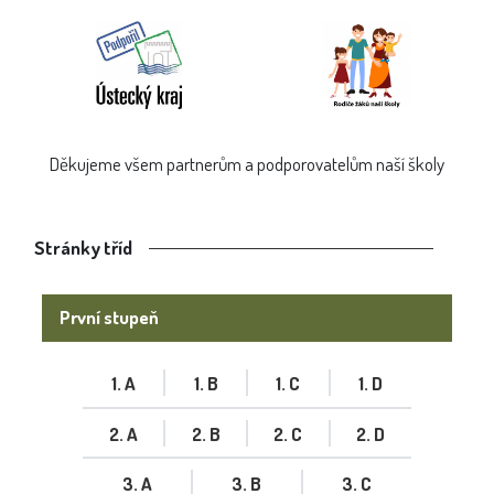
Děkujeme všem partnerům a podporovatelům naší školy
Stránky tříd
První stupeň
1. A
1. B
1. C
1. D
2. A
2. B
2. C
2. D
3. A
3. B
3. C