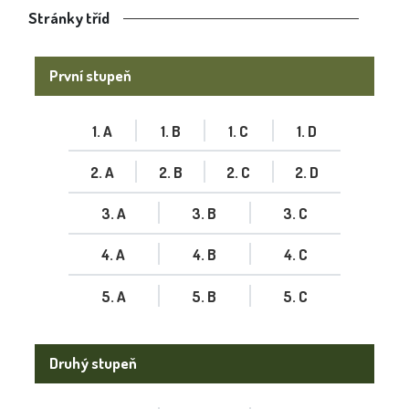
Stránky tříd
První stupeň
1. A
1. B
1. C
1. D
2. A
2. B
2. C
2. D
3. A
3. B
3. C
4. A
4. B
4. C
5. A
5. B
5. C
Druhý stupeň