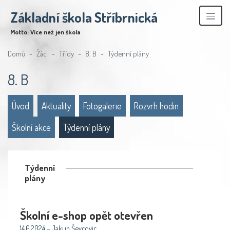
Základní škola Stříbrnická
Motto: Více než jen škola
Domů
Žáci
Třídy
8. B
Týdenní plány
8. B
Úvod
Aktuality
Fotogalerie
Rozvrh hodin
Školní akce
Týdenní plány
Týdenní
plány
Školní e-shop opět otevřen
14.6.2024 – Jakub Ševcovic