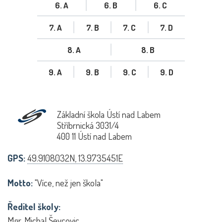
6. A
6. B
6. C
7. A
7. B
7. C
7. D
8. A
8. B
9. A
9. B
9. C
9. D
Základní škola Ústí nad Labem
Stříbrnická 3031/4
400 11 Ústí nad Labem
GPS:
49.9108032N, 13.9735451E
Motto:
"Více, než jen škola"
Ředitel školy:
Mgr. Michal Ševcovic