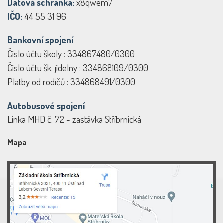
Datová schránka:
x8qwem7
IČO:
44 55 31 96
Bankovní spojení
Číslo účtu školy : 334867480/0300
Číslo účtu šk. jídelny : 334868109/0300
Platby od rodičů : 334868491/0300
Autobusové spojení
Linka MHD č. 72 - zastávka Stříbrnická
Mapa