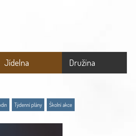
Jídelna
Družina
odin
Týdenní plány
Školní akce