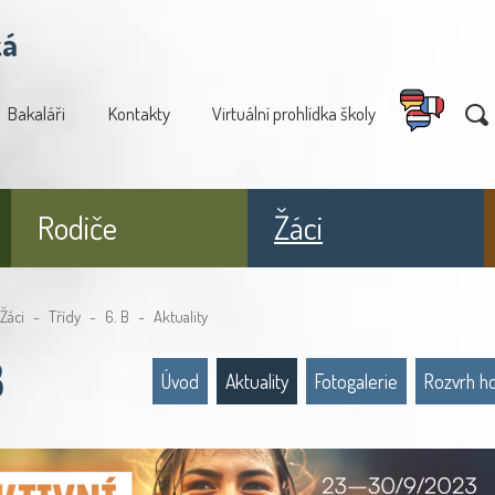
ká
Bakaláři
Kontakty
Virtuální prohlídka školy
Rodiče
Žáci
Žáci
Třídy
6. B
Aktuality
B
Úvod
Aktuality
Fotogalerie
Rozvrh h