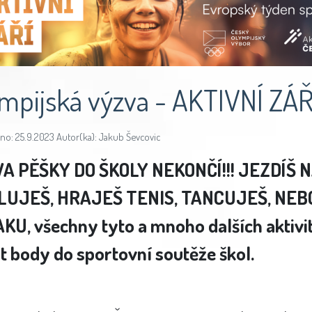
mpijská výzva - AKTIVNÍ ZÁŘ
no: 25.9.2023 Autor(ka): Jakub Ševcovic
A PĚŠKY DO ŠKOLY NEKONČÍ!!! JEZDÍŠ N
LUJEŠ, HRAJEŠ TENIS, TANCUJEŠ, NEB
KU, všechny tyto a mnoho dalších aktivi
t body do sportovní soutěže škol.