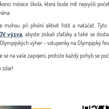
 konci měsíce škola, která bude mít nejvyšší poč
něna
se mohou při plnění aktivit fotit a natáčet. Tyt
OV výzva
, abyste získali zlaťáky a také se dosta
Olympijských výher – vstupenky na Olympijský fest
 se na vaše zapojení, protože každý pohyb se počí
 zdar!