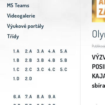
MS Teams
Videogalerie
Výukové portály
Oly
Třídy
První stupeň
Publiková
1. A
2. A
3. A
4. A
5. A
VÝZV
1. B
2. B
3. B
4. B
5. B
POSI
1. C
2. C
3. C
4. C
5. C
KAJA
1. D
2. D
sbíra
Druhý stupeň
6. A
7. A
8. A
9. A