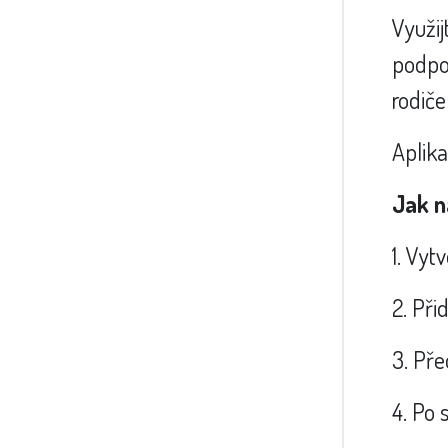
Využi
podpoř
rodiče
Aplika
Jak n
1. Vyt
2. Při
3. Pře
4. Po 