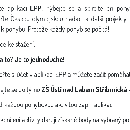
jte aplikaci
EPP
, hýbejte se a sbírejte při poh
te Českou olympijskou nadaci a další projekty. 
 k pohybu. Protože každý pohyb se počítá!
ce ke stažení:
a to? Je to jednoduché!
vořte si účet v aplikaci EPP a můžete začít pomáhat
dejte se do týmu
ZŠ Ústí nad Labem Stříbrnická
d každou pohybovou aktivitou zapni aplikaci
skončení aktivity daruji získané body na vybraný pr