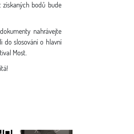
et získaných bodů bude
o dokumenty nahrávejte
li do slosování o hlavní
ival Most.
tá!