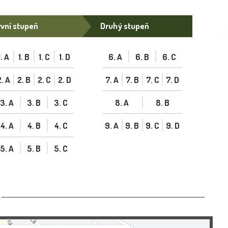
vní stupeň
Druhý stupeň
1. A
1. B
1. C
1. D
6. A
6. B
6. C
2. A
2. B
2. C
2. D
7. A
7. B
7. C
7. D
3. A
3. B
3. C
8. A
8. B
4. A
4. B
4. C
9. A
9. B
9. C
9. D
5. A
5. B
5. C