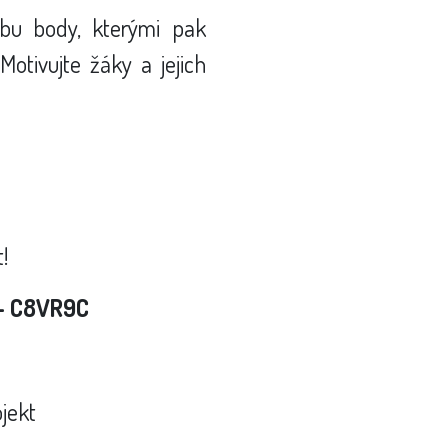
ybu body, kterými pak
Motivujte žáky a jejich
!
 - C8VR9C
ojekt