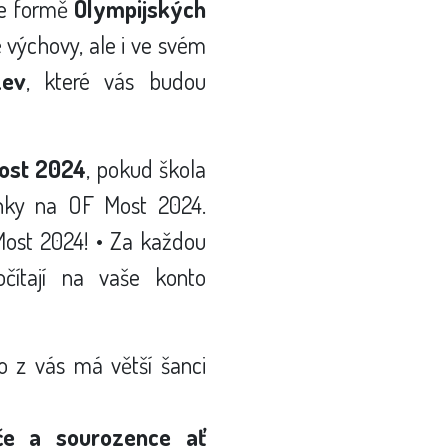
 ve formě
Olympijských
é výchovy, ale i ve svém
zev
, které vás budou
ost 2024
, pokud škola
enky na OF Most 2024.
ost 2024! • Za každou
čítají na vaše konto
o z vás má větší šanci
iče a sourozence ať