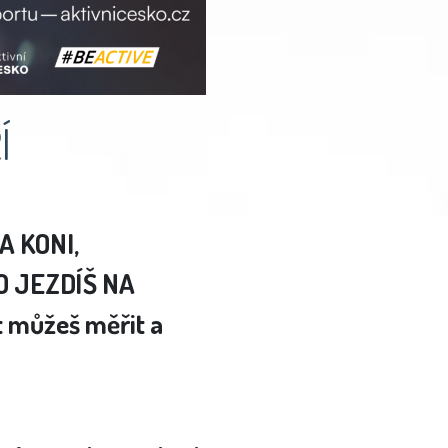
Í
A KONI,
O JEZDÍŠ NA
t můžeš měřit a