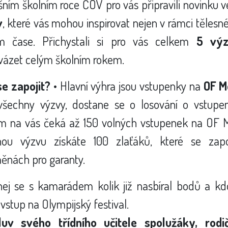
šním školním roce ČOV pro vás připravili novinku
v
, které vás mohou inspirovat nejen v rámci tělesn
m čase. Přichystali si pro vás celkem
5 vý
vázet celým školním rokem.
se zapojit?
• Hlavní výhra jsou vstupenky na
OF M
 všechny výzvy, dostane se o losování o vstup
m na vás čeká až 150 volných vstupenek na OF M
nou výzvu získáte 100 zlaťáků, které se zapo
ěnách pro garanty.
nej se s kamarádem kolik již nasbíral bodů a kd
 vstup na Olympijský festival.
uv svého třídního učitele spolužáky, rod