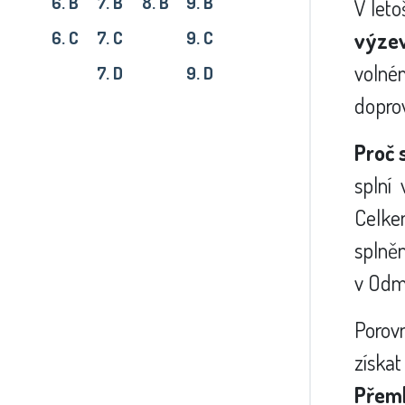
6. B
7. B
8. B
9. B
V leto
výze
6. C
7. C
9. C
volné
7. D
9. D
dopro
Proč 
splní
Celke
splně
v Odm
Porov
získat
Přeml