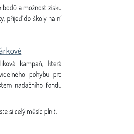
ce bodů a možnost zisku
y, přijeď do školy na ní
árkové
bliková kampaň, která
avidelného pohybu pro
ektem nadačního fondu
e si celý měsíc plnit.