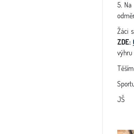
5. Na
odmě
Žáci 
ZDE:
výhru 
Těšíme
Sportu
JŠ