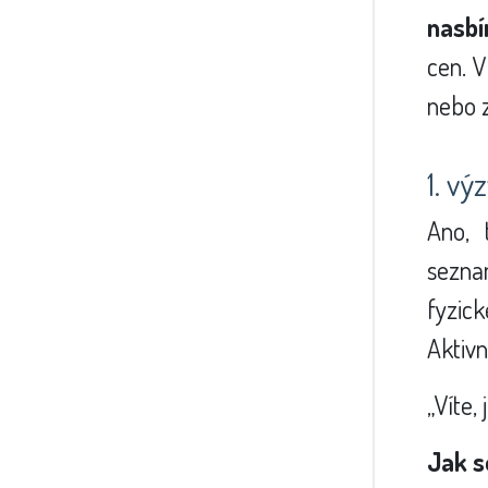
nasbí
cen. V
nebo z
1. v
Ano, 
sezna
fyzic
Aktivn
„Víte,
Jak s