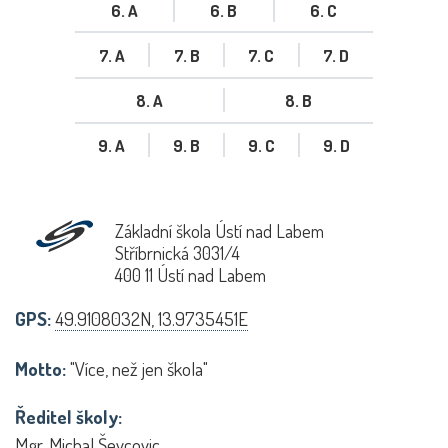
6. A
6. B
6. C
7. A
7. B
7. C
7. D
8. A
8. B
9. A
9. B
9. C
9. D
Základní škola Ústí nad Labem
Stříbrnická 3031/4
400 11 Ústí nad Labem
GPS:
49.9108032N, 13.9735451E
Motto:
"Více, než jen škola"
Ředitel školy:
Mgr. Michal Ševcovic