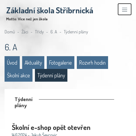
Základní škola Stříbrnická
Motto: Více než jen škola
Domů
Žáci
Třídy
6. A
Týdenní plány
6. A
Úvod
Aktuality
Fotogalerie
Rozvrh hodin
Školní akce
Týdenní plány
Týdenní
plány
Školní e-shop opět otevřen
14.6.2024 – Jakub Ševcovic