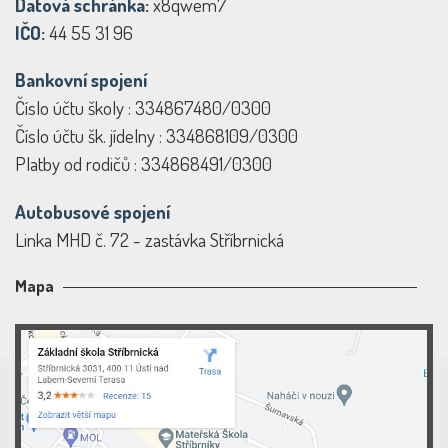
Datová schránka:
x8qwem7
IČO:
44 55 31 96
Bankovní spojení
Číslo účtu školy : 334867480/0300
Číslo účtu šk. jídelny : 334868109/0300
Platby od rodičů : 334868491/0300
Autobusové spojení
Linka MHD č. 72 - zastávka Stříbrnická
Mapa