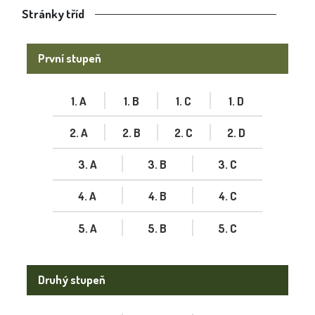
Stránky tříd
První stupeň
1. A
1. B
1. C
1. D
2. A
2. B
2. C
2. D
3. A
3. B
3. C
4. A
4. B
4. C
5. A
5. B
5. C
Druhý stupeň