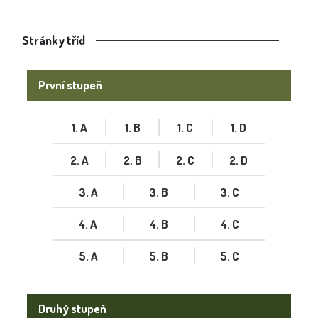
Stránky tříd
První stupeň
1. A
1. B
1. C
1. D
2. A
2. B
2. C
2. D
3. A
3. B
3. C
4. A
4. B
4. C
5. A
5. B
5. C
Druhý stupeň