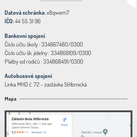
Datová schránka:
x8qwem7
IČO:
44 55 31 96
Bankovní spojení
Číslo účtu školy : 334867480/0300
Číslo účtu šk. jídelny : 334868109/0300
Platby od rodičů : 334868491/0300
Autobusové spojení
Linka MHD č. 72 - zastávka Stříbrnická
Mapa