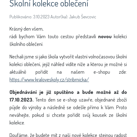
Školní kolekce oblečení
Publikováno: 3.10.2023 Autor(ka): Jakub Ševcovic
Krásný den všem,
rádi bychom Vám touto cestou představili
novou
kolekci
školního oblečení.
Nechali jsme si jako škola vytvořit vlastní volnočasovou školní
kolekci oblečení, jejíž náhled vidíte níže a kterou je možné si
aktuálně pořídit na našem e-shopu zde:
https://www.kraloveskoly.cz/stribrnicka/
Objednávání je již spuštěno a bude možné až do
17.10.2023.
Tento den se e-shop uzavře, objednané zboží
půjde do výroby a následně se odešle přímo k Vám. Proto
neváhejte, pokud si chcete pořídit svůj kousek ze školní
kolekce.
Doufáme, že budete mít z naší nové kolekce stejnou radost