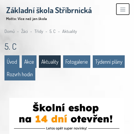
Základní škola Stříbrnická
Motto: Více než jen škola
Domů
Žáci
Třídy
5. C
Aktuality
5. C
Úvod
Akce
Aktuality
Fotogalerie
Týdenní plány
Rozvrh hodin