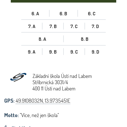
6. A
6. B
6. C
7. A
7. B
7. C
7. D
8. A
8. B
9. A
9. B
9. C
9. D
Základní škola Ústí nad Labem
Stříbrnická 3031/4
400 11 Ústí nad Labem
GPS:
49.9108032N, 13.9735451E
Motto:
"Více, než jen škola"