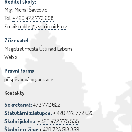
Ředitel školy:
Mgr. Michal Ševcovic
Tel:
+ 420 472 772 698
Email:
reditel@zsstribrnicka.cz
Zřizovatel
Magistrát města Ústí nad Labem
Web »
Právní forma
příspěvková organizace
Kontakty
Sekretariát:
472 772 622
Statutární zástupce:
+ 420 472 772 622
Školní jídelna:
+ 420 472 775 535
Školní družina:
+ 420 723 513 359