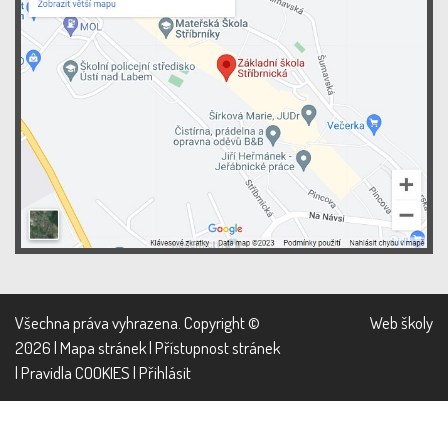
Všechna práva vyhrazena. Copyright ©
Web školy
2026 |
Mapa stránek
|
Přístupnost stránek
|
Pravidla COOKIES
|
Přihlásit