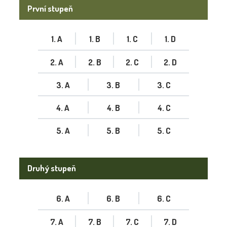
První stupeň
1. A
1. B
1. C
1. D
2. A
2. B
2. C
2. D
3. A
3. B
3. C
4. A
4. B
4. C
5. A
5. B
5. C
Druhý stupeň
6. A
6. B
6. C
7. A
7. B
7. C
7. D