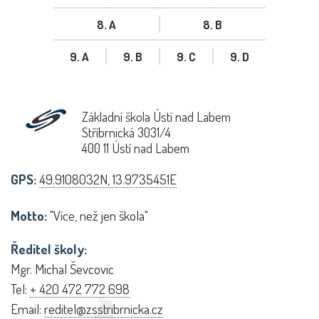
8. A
8. B
9. A
9. B
9. C
9. D
Základní škola Ústí nad Labem
Stříbrnická 3031/4
400 11 Ústí nad Labem
GPS:
49.9108032N, 13.9735451E
Motto:
"Více, než jen škola"
Ředitel školy:
Mgr. Michal Ševcovic
Tel:
+ 420 472 772 698
Email:
reditel@zsstribrnicka.cz