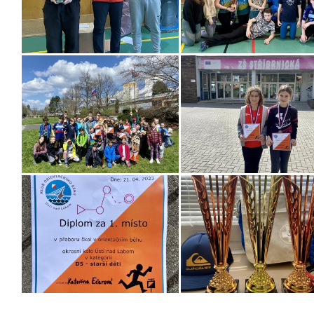
Tagy
sport
-
orientační běh
-
okresní kolo