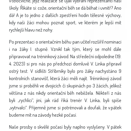
v tělocvičně, jejíž realizace se ujali vybraní reprezentanti naší
školy. Říkáte si: cože, orientační běh se dá běhat i uvnitř? Ano
dá! A je to jedno z dalších zpestření hodin tělesné výchovy,
kdy naši žáci mohou poznat sport, ve kterém je lepší mít
rychlejší hlavu než nohy.
Po prezentaci o orientačním běhu pan učitel rozšířil nominaci
i na žáky I. stupně. Vznikl tak tým, který se mohl dále
připravovat na tréninkový závod. Na středeční odpoledne (19.
4. 2023) si pro nás po předchozí domluvě V. Linka připravil
ostrý test. V sídlišti Stříbrníky bylo pro žáky nachystáno 9
kontrolních stanovišť, která žáci měli najít. Tréninkový závod
jsme si proběhli ve dvojicích či skupinách po 3 žácích, jelikož
většina z nás nikdy orientační běh neběžela. Někteří z nás
byli „rychlíci“, jiní, jak rád říká trenér V. Linka, byli spíše
„vytrvalci“. Příjemně jsme si potrénovali a doufali, že v pátek
budeme mít na závody hezké počasí.
Naše prosby o skvělé počasí byly naplno vyslyšeny. V pátek