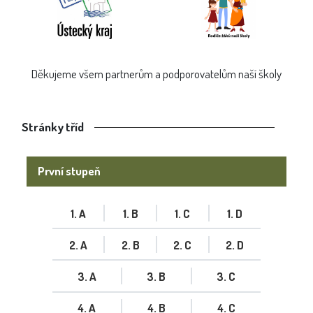
Děkujeme všem partnerům a podporovatelům naší školy
Stránky tříd
První stupeň
1. A
1. B
1. C
1. D
2. A
2. B
2. C
2. D
3. A
3. B
3. C
4. A
4. B
4. C