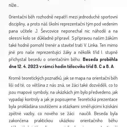
níže...
Orientační běh rozhodně nepatří mezi jednoduché sportovní
disciplíny, a proto náš školní reprezentační tým pod vedením
pana učitele J. Ševcovice neponechal nic náhodě a na
okresní kolo se důkladně připravil.
S přípravou našim žákům
také hodně pomohl trenér a stavitel tratí V. Linka. Ten mimo
jiné pro naše reprezentující žáky a několik tříd I. stupně
přichystal besedu o orientačním běhu.
Beseda proběhla
dne 12. 4. 2023 v rámci hodin tělocviku tříd 8. C a 8. A
.
Kromě teoretických poznatků, jak se mapa na orientační běh
liší od té, co většina z nás zná, se žáci také dozvěděli, co to
jsou mapové symboly, na ukázkách jim bylo předvedeno, jak
vypadají kontroly a jak je popisujeme Teoretická prezentace
byla prokládána soutěžemi a otázkami směřujícími k získání
zpětné vazby, co nového se žáci naučili. Beseda byla
zakončena praktickou ukázkou orientačního běhu