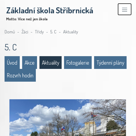
Základní škola Stříbrnická
Motto: Více než jen škola
Domů
Žáci
Třídy
5. C
Aktuality
5. C
Úvod
Akce
Aktuality
Fotogalerie
Týdenní plány
Rozvrh hodin