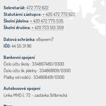
Sekretariát:
472 772 622
Statutární zástupce:
+ 420 472 772 622
Školní jídelna:
+ 420 472 775 535
Školní družina:
+ 420 723 513 359
Datová schránka:
x8qwem7
IČO:
44 55 31 96
Bankovní spojení
Číslo účtu školy : 334867480/0300
Číslo účtu šk. jídelny : 334868109/0300
Platby od rodičů : 334868491/0300
Autobusové spojení
Linka MHD č. 72 - zastávka Stříbrnická
Mapa