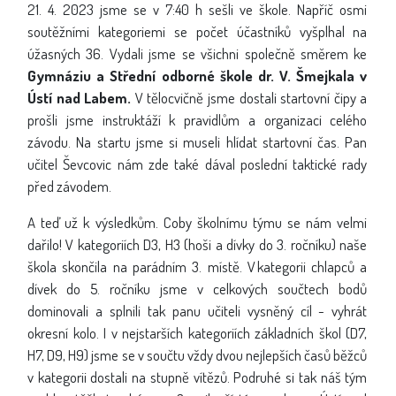
21. 4. 2023 jsme se v 7:40 h sešli ve škole. Napříč osmi
soutěžními kategoriemi se počet účastníků vyšplhal na
úžasných 36. Vydali jsme se všichni společně směrem ke
Gymnáziu a Střední odborné škole dr. V. Šmejkala v
Ústí nad Labem.
V tělocvičně jsme dostali startovní čipy a
prošli jsme instruktáží k pravidlům a organizaci celého
závodu. Na startu jsme si museli hlídat startovní čas. Pan
učitel Ševcovic nám zde také dával poslední taktické rady
před závodem.
A teď už k výsledkům. Coby školnímu týmu se nám velmi
dařilo! V kategoriích D3, H3 (hoši a dívky do 3. ročníku) naše
škola skončila na parádním 3. místě. V kategorii chlapců a
dívek do 5. ročníku jsme v celkových součtech bodů
dominovali a splnili tak panu učiteli vysněný cíl - vyhrát
okresní kolo. I v nejstarších kategoriích základních škol (D7,
H7, D9, H9) jsme se v součtu vždy dvou nejlepších časů běžců
v kategorii dostali na stupně vítězů. Podruhé si tak náš tým