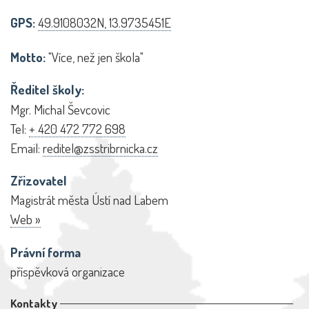
GPS:
49.9108032N, 13.9735451E
Motto:
"Více, než jen škola"
Ředitel školy:
Mgr. Michal Ševcovic
Tel:
+ 420 472 772 698
Email:
reditel@zsstribrnicka.cz
Zřizovatel
Magistrát města Ústí nad Labem
Web »
Právní forma
příspěvková organizace
Kontakty