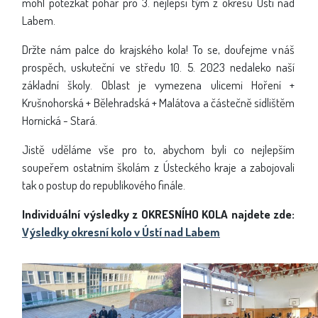
mohl potěžkat pohár pro 3. nejlepší tým z okresu Ústí nad
Labem.
Držte nám palce do krajského kola! To se, doufejme v náš
prospěch, uskuteční ve středu 10. 5. 2023 nedaleko naší
základní školy. Oblast je vymezena ulicemi Hoření +
Krušnohorská + Bělehradská + Malátova a částečně sídlištěm
Hornická - Stará.
Jistě uděláme vše pro to, abychom byli co nejlepším
soupeřem ostatním školám z Ústeckého kraje a zabojovali
tak o postup do republikového finále.
Individuální výsledky z OKRESNÍHO KOLA najdete zde:
Výsledky okresní kolo v Ústí nad Labem