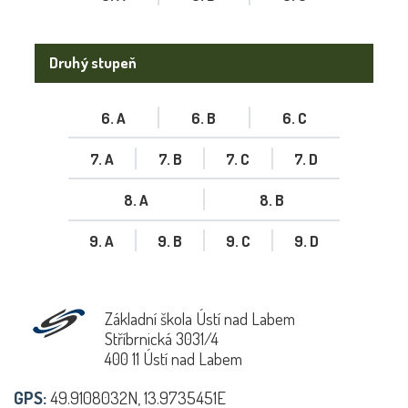
Druhý stupeň
6. A
6. B
6. C
7. A
7. B
7. C
7. D
8. A
8. B
9. A
9. B
9. C
9. D
Základní škola Ústí nad Labem
Stříbrnická 3031/4
400 11 Ústí nad Labem
GPS:
49.9108032N, 13.9735451E