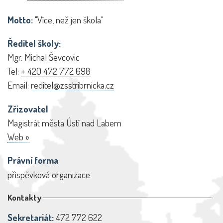
Motto:
"Více, než jen škola"
Ředitel školy:
Mgr. Michal Ševcovic
Tel:
+ 420 472 772 698
Email:
reditel@zsstribrnicka.cz
Zřizovatel
Magistrát města Ústí nad Labem
Web »
Právní forma
příspěvková organizace
Kontakty
Sekretariát:
472 772 622