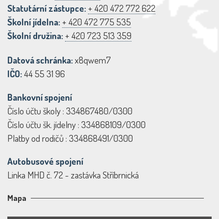
Statutární zástupce:
+ 420 472 772 622
Školní jídelna:
+ 420 472 775 535
Školní družina:
+ 420 723 513 359
Datová schránka:
x8qwem7
IČO:
44 55 31 96
Bankovní spojení
Číslo účtu školy : 334867480/0300
Číslo účtu šk. jídelny : 334868109/0300
Platby od rodičů : 334868491/0300
Autobusové spojení
Linka MHD č. 72 - zastávka Stříbrnická
Mapa