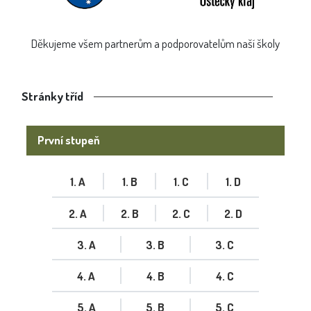
Děkujeme všem partnerům a podporovatelům naší školy
Stránky tříd
První stupeň
1. A
1. B
1. C
1. D
2. A
2. B
2. C
2. D
3. A
3. B
3. C
4. A
4. B
4. C
5. A
5. B
5. C