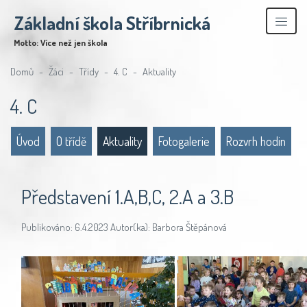
Základní škola Stříbrnická
Motto: Více než jen škola
Domů
Žáci
Třídy
4. C
Aktuality
4. C
Úvod
O třídě
Aktuality
Fotogalerie
Rozvrh hodin
Představení 1.A,B,C, 2.A a 3.B
Publikováno: 6.4.2023 Autor(ka): Barbora Štěpánová