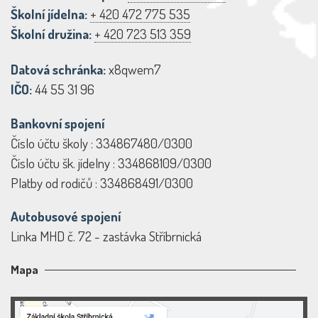
Školní jídelna:
+ 420 472 775 535
Školní družina:
+ 420 723 513 359
Datová schránka:
x8qwem7
IČO:
44 55 31 96
Bankovní spojení
Číslo účtu školy : 334867480/0300
Číslo účtu šk. jídelny : 334868109/0300
Platby od rodičů : 334868491/0300
Autobusové spojení
Linka MHD č. 72 - zastávka Stříbrnická
Mapa