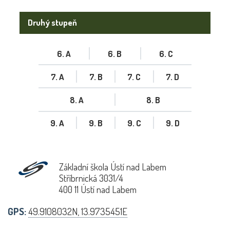
Druhý stupeň
6. A
6. B
6. C
7. A
7. B
7. C
7. D
8. A
8. B
9. A
9. B
9. C
9. D
Základní škola Ústí nad Labem
Stříbrnická 3031/4
400 11 Ústí nad Labem
GPS:
49.9108032N, 13.9735451E