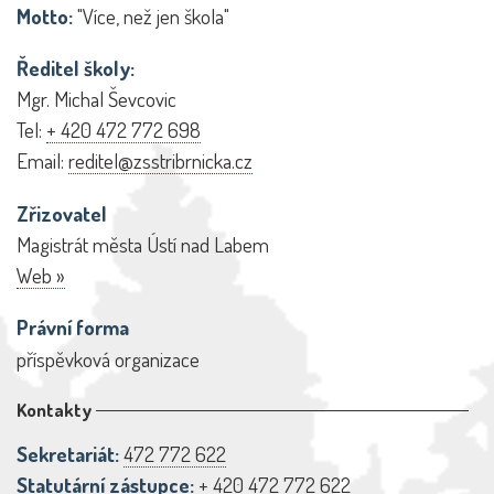
Motto:
"Více, než jen škola"
Ředitel školy:
Mgr. Michal Ševcovic
Tel:
+ 420 472 772 698
Email:
reditel@zsstribrnicka.cz
Zřizovatel
Magistrát města Ústí nad Labem
Web »
Právní forma
příspěvková organizace
Kontakty
Sekretariát:
472 772 622
Statutární zástupce:
+ 420 472 772 622