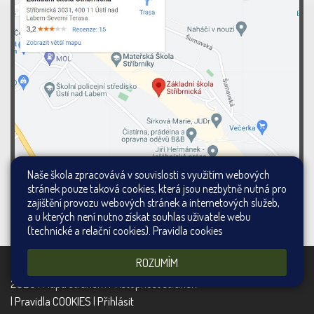
Naše škola zpracovává v souvislosti s využitím webových
stránek pouze taková cookies, která jsou nezbytně nutná pro
zajištění provozu webových stránek a internetových služeb,
a u kterých není nutno získat souhlas uživatele webu
(technické a relační cookies).
Pravidla cookies
ROZUMÍM
Všechna práva vyhrazena. Copyright ©
Web školy
2026 |
Mapa stránek
|
Přístupnost stránek
|
Pravidla COOKIES
|
Přihlásit