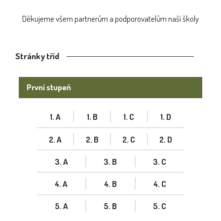
Děkujeme všem partnerům a podporovatelům naší školy
Stránky tříd
První stupeň
1. A
1. B
1. C
1. D
2. A
2. B
2. C
2. D
3. A
3. B
3. C
4. A
4. B
4. C
5. A
5. B
5. C