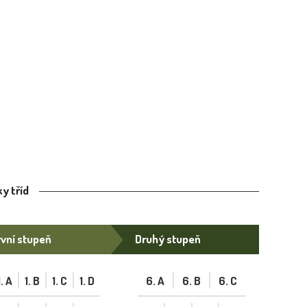
y tříd
vní stupeň
Druhý stupeň
1. A
1. B
1. C
1. D
6. A
6. B
6. C