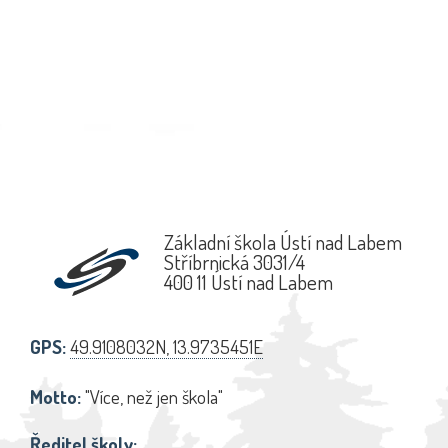
Základní škola Ústí nad Labem
Stříbrnická 3031/4
400 11 Ústí nad Labem
GPS:
49.9108032N, 13.9735451E
Motto:
"Více, než jen škola"
Ředitel školy: