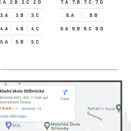
2. A
2. B
2. C
2. D
7. A
7. B
7. C
7. D
3. A
3. B
3. C
8. A
8. B
4. A
4. B
4. C
9. A
9. B
9. C
9. D
5. A
5. B
5. C