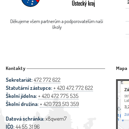
Děkujeme všem partnerům a podporovatelům naší
školy
Kontakty
Mapa
Sekretariát:
472 772 622
Statutární zástupce:
+ 420 472 772 622
Školní jídelna:
+ 420 472 775 535
Školní družina:
+ 420 723 513 359
Datová schránka:
x8qwem7
IČO:
44 55 31 96