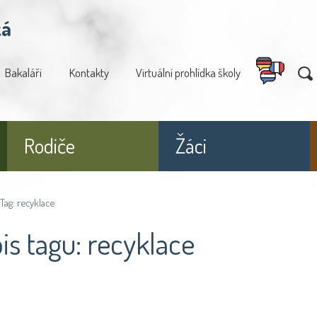
ká
Bakaláři
Kontakty
Virtuální prohlídka školy
Rodiče
Žáci
Tag: recyklace
is tagu: recyklace