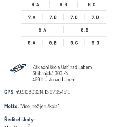
6. A
6. B
6. C
7. A
7. B
7. C
7. D
8. A
8. B
9. A
9. B
9. C
9. D
Základní škola Ústí nad Labem
Stříbrnická 3031/4
400 11 Ústí nad Labem
GPS:
49.9108032N, 13.9735451E
Motto:
"Více, než jen škola"
Ředitel školy: