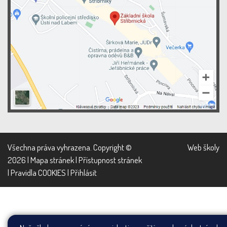
Všechna práva vyhrazena. Copyright ©
Web školy
2026 |
Mapa stránek
|
Přístupnost stránek
|
Pravidla COOKIES
|
Přihlásit