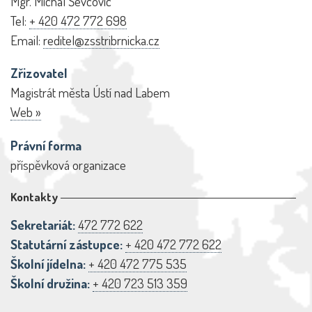
Mgr. Michal Ševcovic
Tel:
+ 420 472 772 698
Email:
reditel@zsstribrnicka.cz
Zřizovatel
Magistrát města Ústí nad Labem
Web »
Právní forma
příspěvková organizace
Kontakty
Sekretariát:
472 772 622
Statutární zástupce:
+ 420 472 772 622
Školní jídelna:
+ 420 472 775 535
Školní družina:
+ 420 723 513 359