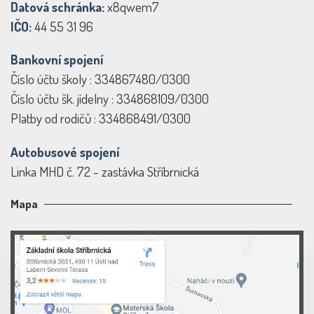
Datová schránka:
x8qwem7
IČO:
44 55 31 96
Bankovní spojení
Číslo účtu školy : 334867480/0300
Číslo účtu šk. jídelny : 334868109/0300
Platby od rodičů : 334868491/0300
Autobusové spojení
Linka MHD č. 72 - zastávka Stříbrnická
Mapa