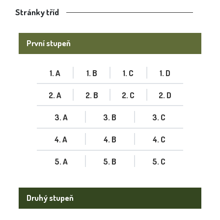
Stránky tříd
První stupeň
1. A
1. B
1. C
1. D
2. A
2. B
2. C
2. D
3. A
3. B
3. C
4. A
4. B
4. C
5. A
5. B
5. C
Druhý stupeň