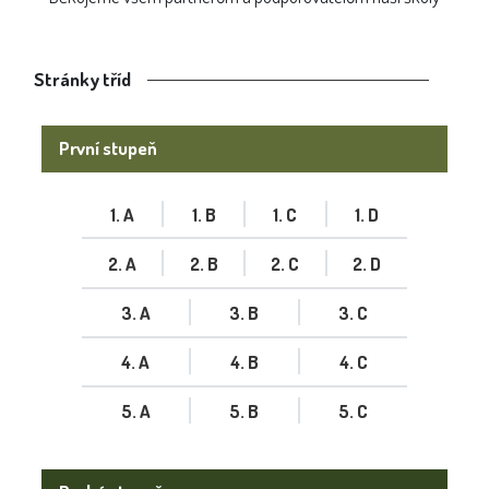
Stránky tříd
První stupeň
1. A
1. B
1. C
1. D
2. A
2. B
2. C
2. D
3. A
3. B
3. C
4. A
4. B
4. C
5. A
5. B
5. C