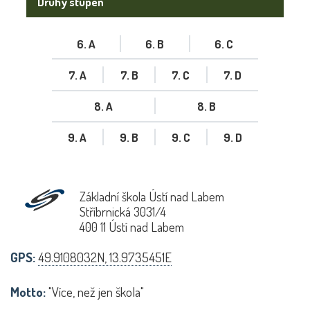
Druhý stupeň
6. A
6. B
6. C
7. A
7. B
7. C
7. D
8. A
8. B
9. A
9. B
9. C
9. D
Základní škola Ústí nad Labem
Stříbrnická 3031/4
400 11 Ústí nad Labem
GPS:
49.9108032N, 13.9735451E
Motto:
"Více, než jen škola"