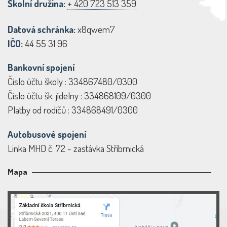
Školní družina:
+ 420 723 513 359
Datová schránka:
x8qwem7
IČO:
44 55 31 96
Bankovní spojení
Číslo účtu školy : 334867480/0300
Číslo účtu šk. jídelny : 334868109/0300
Platby od rodičů : 334868491/0300
Autobusové spojení
Linka MHD č. 72 - zastávka Stříbrnická
Mapa