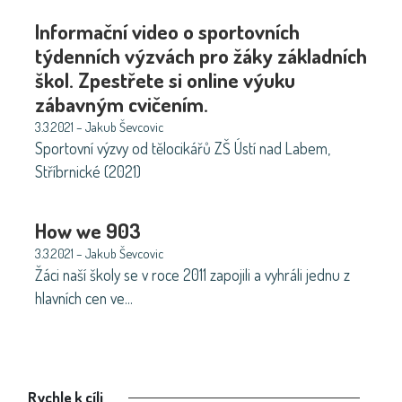
Informační video o sportovních
týdenních výzvách pro žáky základních
škol. Zpestřete si online výuku
zábavným cvičením.
3.3.2021 – Jakub Ševcovic
Sportovní výzvy od tělocikářů ZŠ Ústí nad Labem,
Stříbrnické (2021)
How we 903
3.3.2021 – Jakub Ševcovic
Žáci naší školy se v roce 2011 zapojili a vyhráli jednu z
hlavních cen ve…
Rychle k cíli