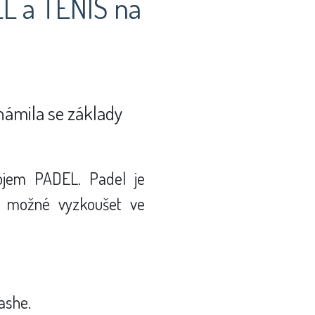
L a TENIS na
námila se základy
pojem PADEL. Padel je
yní možné vyzkoušet ve
uashe.