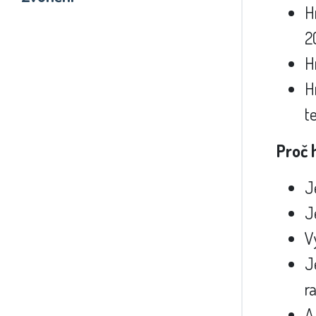
H
2
H
H
t
Proč 
J
J
V
J
r
A