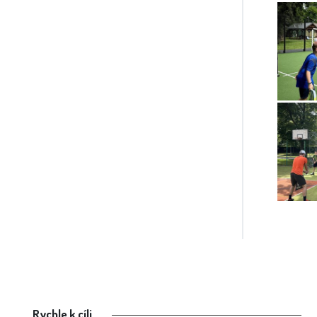
Rychle k cíli