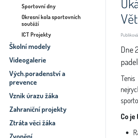
Uká
Sportovní dny
Vět
Okresní kola sportovních
soutěží
ICT Projekty
Publiková
Školní modely
Dne 2
Videogalerie
padel
Vých.poradenství a
Tenis
prevence
nejry
Vznik úrazu žáka
sporto
Zahraniční projekty
Co je
Ztráta věci žáka
R
Zvonění