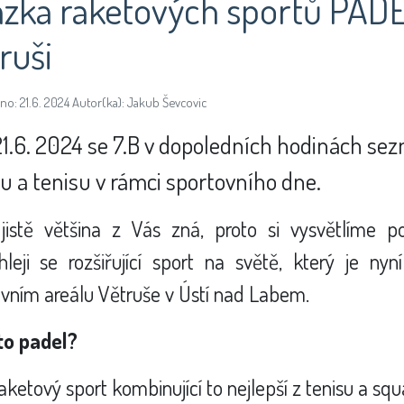
zka raketových sportů PADE
ruši
no: 21.6. 2024 Autor(ka): Jakub Ševcovic
1.6. 2024 se 7.B v dopoledních hodinách sez
u a tenisu v rámci sportovního dne.
 jistě většina z Vás zná, proto si vysvětlíme 
chleji se rozšiřující sport na světě, který je n
vním areálu Větruše v Ústí nad Labem.
 to padel?
aketový sport kombinující to nejlepší z tenisu a sq