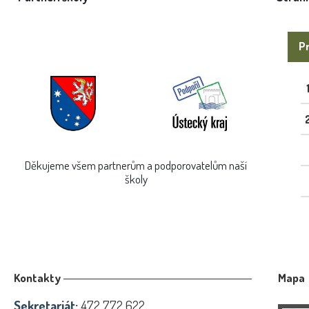
Pr
Děkujeme všem partnerům a podporovatelům naší
školy
Kontakty
Mapa
Sekretariát:
472 772 622