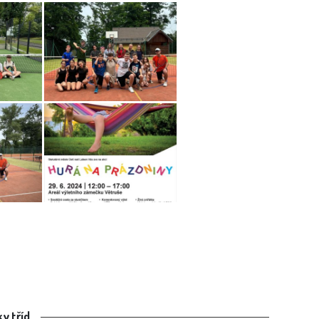
y tříd