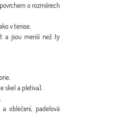
 povrchem o rozměrech
ako v tenise.
et a jsou menší než ty
rie.
e skel a pletiva).
.
 a oblečení, padelová