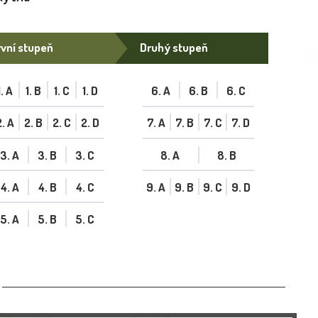
vní stupeň
Druhý stupeň
1. A
1. B
1. C
1. D
6. A
6. B
6. C
2. A
2. B
2. C
2. D
7. A
7. B
7. C
7. D
3. A
3. B
3. C
8. A
8. B
4. A
4. B
4. C
9. A
9. B
9. C
9. D
5. A
5. B
5. C