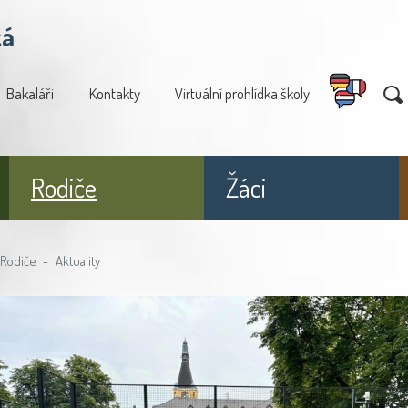
ká
Bakaláři
Kontakty
Virtuální prohlídka školy
Rodiče
Žáci
Rodiče
Aktuality