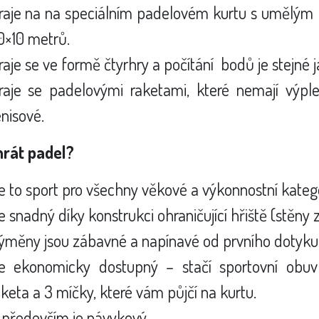
raje na na speciálním padelovém kurtu s umělým
0×10 metrů.
raje se ve formě čtyrhry a počítání bodů je stejné j
raje se padelovými raketami, které nemají výpl
enisové.
hrát padel?
e to sport pro všechny věkové a výkonnostní katego
e snadný díky konstrukci ohraničující hřiště (stěny z
ýměny jsou zábavné a napínavé od prvního dotyku
e ekonomicky dostupný – stačí sportovní obuv
aketa a 3 míčky, které vám půjčí na kurtu.
 především je návykový.