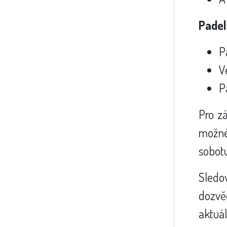
Padel
P
V
P
Pro z
možné 
sobotu
Sled
dozvěd
aktuál