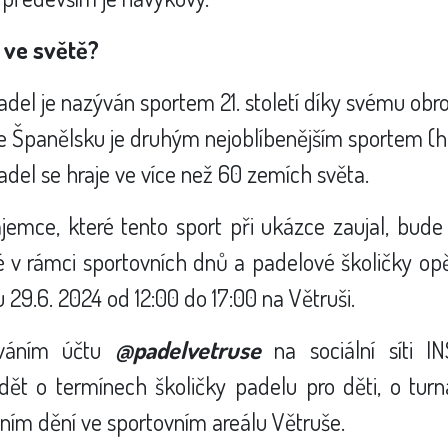
 ve světě?
adel je nazýván sportem 21. století díky svému o
e Španělsku je druhým nejoblíbenějším sportem (h
adel se hraje ve více než 60 zemích světa.
ájemce, které tento sport při ukázce zaujal, bud
v rámci sportovních dnů a padelové školičky opě
 29.6. 2024 od 12:00 do 17:00 na Větruši.
ováním účtu
@padelvetruse
na sociální síti 
ět o termínech školičky padelu pro děti, o turn
ním dění ve sportovním areálu Větruše.