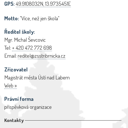
GPS:
49.9108032N, 13.9735451E
Motto:
"Více, než jen škola"
Ředitel školy:
Mgr. Michal Ševcovic
Tel:
+ 420 472 772 698
Email:
reditel@zsstribrnicka.cz
Zřizovatel
Magistrát města Ústí nad Labem
Web »
Právní forma
příspěvková organizace
Kontakty