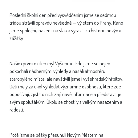
Poslední školní den před vysvědčením jsme se sedmou
třídou strávili opravdu nevšedně — výletem do Prahy. Ráno
jsme společně nasedli na vlak a vyrazili za historií i novými
zážitky.
Naším prvním cílem byl Vyšehrad, kde jsme se nejen
pokochali nádhernými výhledy a nasáli atmosféru
starobylého místa, ale navštívili jsme i vyšehradský hřbitov.
Děti měly za úkol vyhledat významné osobnosti, které zde
odpočívají, zjistit o nich zajímavé informace a představit je
svým spolužákům. Úkolu se zhostily s velkým nasazením a
radostí.
Poté jsme se pěšky přesunuli Novým Městem na