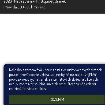
2026 |
Mapa stránek
|
Přístupnost stránek
|
Pravidla COOKIES
|
Přihlásit
Naše škola zpracovává v souvislosti s využitím webových stránek
pouze taková cookies, která jsou nezbytně nutná pro zajištění
provozu webových stránek a internetových služeb, a u kterých
není nutno získat souhlas uživatele webu (technické a relační
cookies).
Pravidla cookies
ROZUMÍM