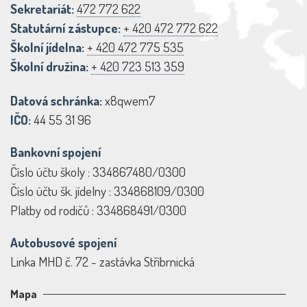
Sekretariát:
472 772 622
Statutární zástupce:
+ 420 472 772 622
Školní jídelna:
+ 420 472 775 535
Školní družina:
+ 420 723 513 359
Datová schránka:
x8qwem7
IČO:
44 55 31 96
Bankovní spojení
Číslo účtu školy : 334867480/0300
Číslo účtu šk. jídelny : 334868109/0300
Platby od rodičů : 334868491/0300
Autobusové spojení
Linka MHD č. 72 - zastávka Stříbrnická
Mapa