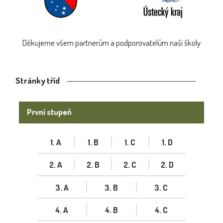
Děkujeme všem partnerům a podporovatelům naší školy
Stránky tříd
První stupeň
1. A
1. B
1. C
1. D
2. A
2. B
2. C
2. D
3. A
3. B
3. C
4. A
4. B
4. C