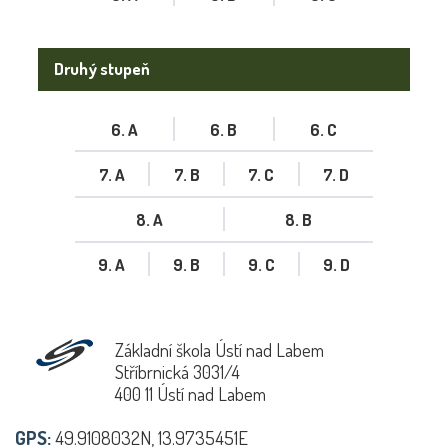
Druhý stupeň
6. A
6. B
6. C
7. A
7. B
7. C
7. D
8. A
8. B
9. A
9. B
9. C
9. D
Základní škola Ústí nad Labem
Stříbrnická 3031/4
400 11 Ústí nad Labem
GPS:
49.9108032N, 13.9735451E