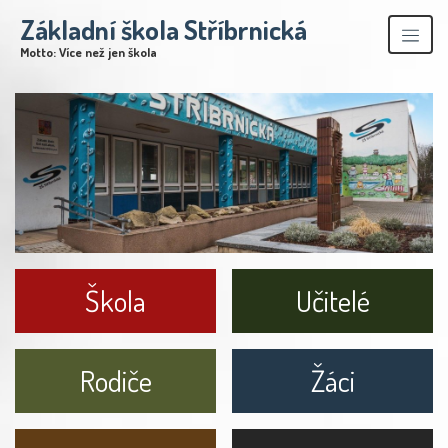
Základní škola Stříbrnická
Motto: Více než jen škola
Škola
Učitelé
Rodiče
Žáci