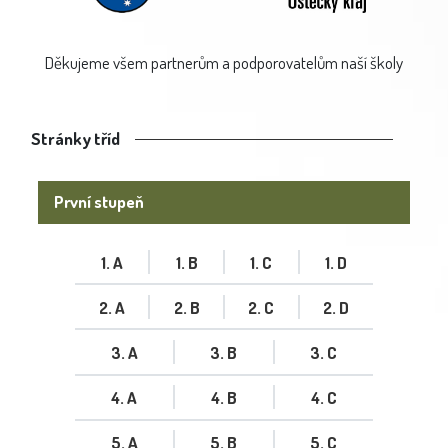
Děkujeme všem partnerům a podporovatelům naší školy
Stránky tříd
První stupeň
1. A
1. B
1. C
1. D
2. A
2. B
2. C
2. D
3. A
3. B
3. C
4. A
4. B
4. C
5. A
5. B
5. C