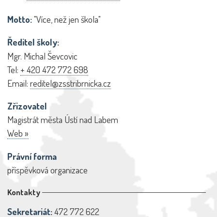
Motto:
"Více, než jen škola"
Ředitel školy:
Mgr. Michal Ševcovic
Tel:
+ 420 472 772 698
Email:
reditel@zsstribrnicka.cz
Zřizovatel
Magistrát města Ústí nad Labem
Web »
Právní forma
příspěvková organizace
Kontakty
Sekretariát:
472 772 622