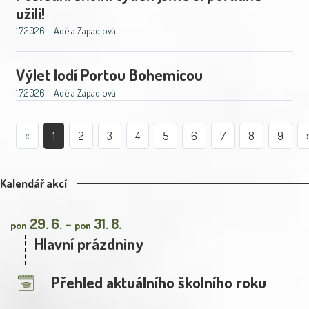
užili!
1.7.2026 – Adéla Zapadlová
Výlet lodí Portou Bohemicou
1.7.2026 – Adéla Zapadlová
«
1
2
3
4
5
6
7
8
9
Kalendář akcí
29. 6. –
31. 8.
pon
pon
Hlavní prázdniny
Přehled aktuálního školního roku