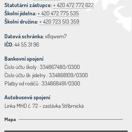
Statutární zástupce:
+ 420 472 772 622
Školní jídelna:
+ 420 472 775 535
Školní družina:
+ 420 723 513 359
Datová schránka:
x8qwem7
IČO:
44 55 31 96
Bankovní spojení
Číslo účtu školy : 334867480/0300
Číslo účtu šk. jídelny : 334868109/0300
Platby od rodičů : 334868491/0300
Autobusové spojení
Linka MHD č. 72 - zastávka Stříbrnická
Mapa