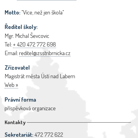
Motto:
"Více, než jen škola"
Ředitel školy:
Mgr. Michal Ševcovic
Tel:
+ 420 472 772 698
Email:
reditel@zsstribrnicka.cz
Zřizovatel
Magistrát města Ústí nad Labem
Web »
Právní forma
příspěvková organizace
Kontakty
Sekretariát:
472 772 622