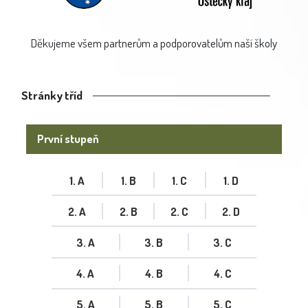
Děkujeme všem partnerům a podporovatelům naší školy
Stránky tříd
První stupeň
1. A
1. B
1. C
1. D
2. A
2. B
2. C
2. D
3. A
3. B
3. C
4. A
4. B
4. C
5. A
5. B
5. C