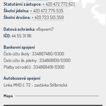
Statutární zástupce:
+ 420 472 772 622
Školní jídelna:
+ 420 472 775 535
Školní družina:
+ 420 723 513 359
Datová schránka:
x8qwem7
IČO:
44 55 31 96
Bankovní spojení
Číslo účtu školy : 334867480/0300
Číslo účtu šk. jídelny : 334868109/0300
Platby od rodičů : 334868491/0300
Autobusové spojení
Linka MHD č. 72 - zastávka Stříbrnická
Mapa