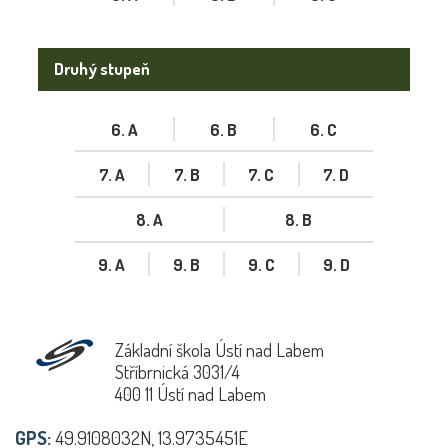
Druhý stupeň
6. A
6. B
6. C
7. A
7. B
7. C
7. D
8. A
8. B
9. A
9. B
9. C
9. D
Základní škola Ústí nad Labem
Stříbrnická 3031/4
400 11 Ústí nad Labem
GPS:
49.9108032N, 13.9735451E