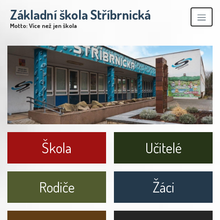
Základní škola Stříbrnická
Motto: Více než jen škola
Škola
Učitelé
Rodiče
Žáci