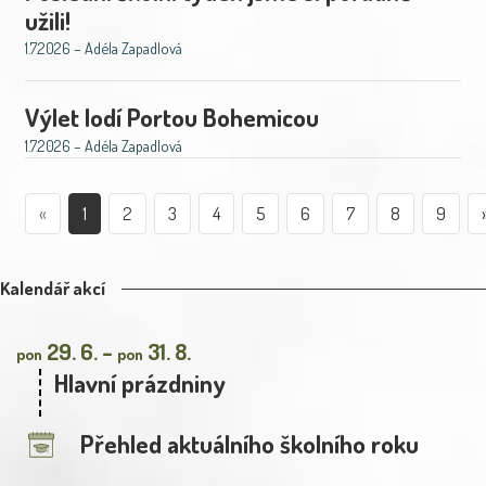
užili!
1.7.2026 – Adéla Zapadlová
Výlet lodí Portou Bohemicou
1.7.2026 – Adéla Zapadlová
«
1
2
3
4
5
6
7
8
9
Kalendář akcí
29. 6. –
31. 8.
pon
pon
Hlavní prázdniny
Přehled aktuálního školního roku