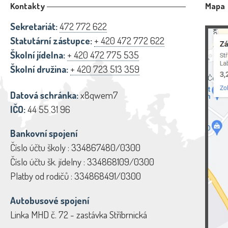
Kontakty
Mapa
Sekretariát:
472 772 622
Statutární zástupce:
+ 420 472 772 622
Školní jídelna:
+ 420 472 775 535
Školní družina:
+ 420 723 513 359
Datová schránka:
x8qwem7
IČO:
44 55 31 96
Bankovní spojení
Číslo účtu školy : 334867480/0300
Číslo účtu šk. jídelny : 334868109/0300
Platby od rodičů : 334868491/0300
Autobusové spojení
Linka MHD č. 72 - zastávka Stříbrnická