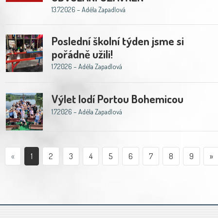
13.7.2026 – Adéla Zapadlová
Poslední školní týden jsme si
pořádně užili!
1.7.2026 – Adéla Zapadlová
Výlet lodí Portou Bohemicou
1.7.2026 – Adéla Zapadlová
«
1
2
3
4
5
6
7
8
9
»