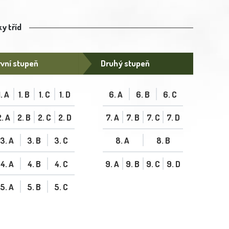
y tříd
vní stupeň
Druhý stupeň
1. A
1. B
1. C
1. D
6. A
6. B
6. C
2. A
2. B
2. C
2. D
7. A
7. B
7. C
7. D
3. A
3. B
3. C
8. A
8. B
4. A
4. B
4. C
9. A
9. B
9. C
9. D
5. A
5. B
5. C