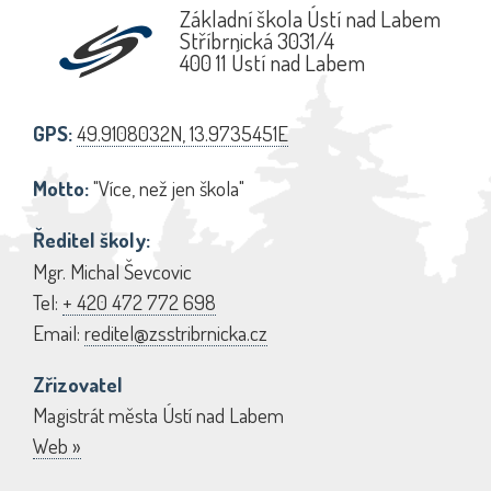
Základní škola Ústí nad Labem
Stříbrnická 3031/4
400 11 Ústí nad Labem
GPS:
49.9108032N, 13.9735451E
Motto:
"Více, než jen škola"
Ředitel školy:
Mgr. Michal Ševcovic
Tel:
+ 420 472 772 698
Email:
reditel@zsstribrnicka.cz
Zřizovatel
Magistrát města Ústí nad Labem
Web »