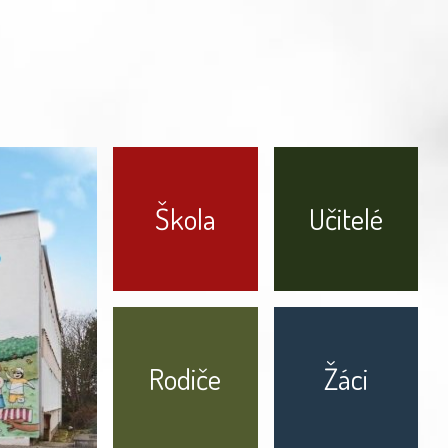
Škola
Učitelé
Rodiče
Žáci