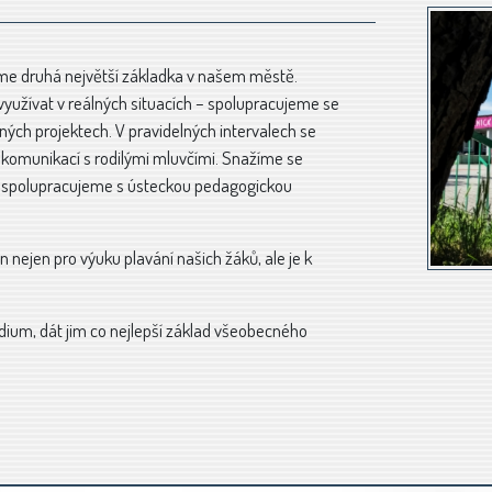
jsme druhá největší základka v našem městě.
yužívat v reálných situacích – spolupracujeme se
ných projektech. V pravidelných intervalech se
 komunikací s rodilými mluvčími. Snažíme se
é spolupracujeme s ústeckou pedagogickou
n nejen pro výuku plavání našich žáků, ale je k
udium, dát jim co nejlepší základ všeobecného